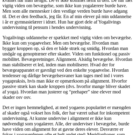
kvalitet når man længst. De er ikke kommet nemt til den. De har fået
vigtig viden om bevægelse, som ikke kun yogalærere burde have.
Men som alle mennesker i den vestlige verden burde have adgang
til. Det er den feedback, jeg får. En af min elever på min uddannelse
i år er gymnasielærer i idræt. Hun har gjort dele af Yogalivings
undervisning til pensum i hendes undervisning.
Yogalivings uddannelse er spækket med vigtig viden om bevægelse.
Ikke kun om yogaøvelser. Men om bevægelse. Hvordan man
bygger kroppen op, så den er både stræk og smidig. Hvordan man
undgår og genoptræner efter skader. Viden om funktionel og passiv
mobilitet. Bevægeretninger. Alignment. Alsidig bevægelse. Hvordan
man stabiliserer et led, inden man mobiliserer. Hvad der for
bevægeapparatet er gavnligt ved den enkelte yogaøvelse. Hvordan
tendenser og dårlige bevægelsesvaner kan tages med ind i vores
yogapraksis, hvis man ikke er opmærksom på alignment. Hvorfor
passive stræk kan skade kroppen (dvs. hvorfor mange bliver skadet
af yoga). Hvordan man justerer og “prehaper” sine elever mod
skader osv osv.
Det er ingen hemmelighed, at med yogaens popularitet er mængden
af skader også vokset hos folk, der har været udsat for inkompetent
undervisning. At kunne undervise i alignment er ikke kun
nødvendigt som yogalærer. Alle, der underviser i bevægelse, burde
have viden om alignment for at gavne deres elever. Desværre er
fokus i yogaverdenen ofte et helt andet sted: Meridianbaner, som