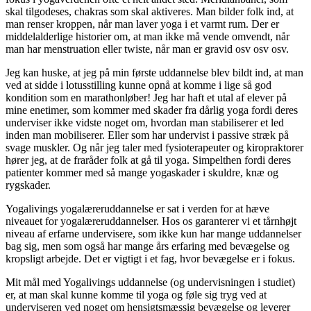
skal tilgodeses, chakras som skal aktiveres. Man bilder folk ind, at
man renser kroppen, når man laver yoga i et varmt rum. Der er
middelalderlige historier om, at man ikke må vende omvendt, når
man har menstruation eller twiste, når man er gravid osv osv osv.
Jeg kan huske, at jeg på min første uddannelse blev bildt ind, at man
ved at sidde i lotusstilling kunne opnå at komme i lige så god
kondition som en marathonløber! Jeg har haft et utal af elever på
mine enetimer, som kommer med skader fra dårlig yoga fordi deres
underviser ikke vidste noget om, hvordan man stabiliserer et led
inden man mobiliserer. Eller som har undervist i passive stræk på
svage muskler. Og når jeg taler med fysioterapeuter og kiropraktorer
hører jeg, at de fraråder folk at gå til yoga. Simpelthen fordi deres
patienter kommer med så mange yogaskader i skuldre, knæ og
rygskader.
Yogalivings yogalæreruddannelse er sat i verden for at hæve
niveauet for yogalæreruddannelser. Hos os garanterer vi et tårnhøjt
niveau af erfarne undervisere, som ikke kun har mange uddannelser
bag sig, men som også har mange års erfaring med bevægelse og
kropsligt arbejde. Det er vigtigt i et fag, hvor bevægelse er i fokus.
Mit mål med Yogalivings uddannelse (og undervisningen i studiet)
er, at man skal kunne komme til yoga og føle sig tryg ved at
underviseren ved noget om hensigtsmæssig bevægelse og leverer