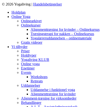
© 2026 Yogaliving |
Handelsbetingelser
Holdplan
Online Yoga
Onlinearkivet
Onlinekurser
Alignmenttræning for kvinder – Onlinekursus
Træningsterapi for nakken – Onlinekursus
Yogalæreruddannelsen – onlinemateriale
Gratis videoer
Vi tilbyder
Priser
Holdtyper
Yogaliving KLUB
Online yoga
Enetimer
Events
Workshops
Retreats
Uddannelser
Uddannelse i funktionel yoga
Alignmenttræning for kvinder
Alignment-træning for virksomheder
Behandlinger
A.L.T – Ansigtsløftningsteknik