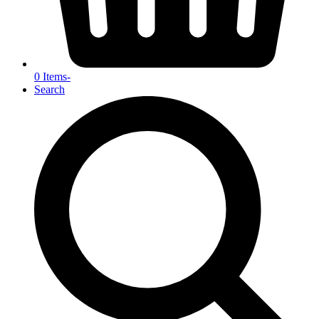
0 Items
-
Search