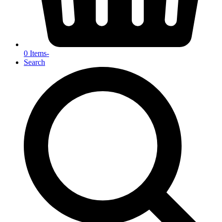
0 Items
-
Search