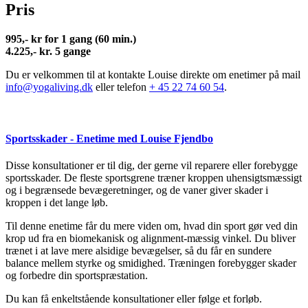
Pris
995,- kr for 1 gang (60 min.)
4.225,- kr. 5 gange
Du er velkommen til at kontakte Louise direkte om enetimer på mail
info@yogaliving.dk
eller telefon
+ 45 22 74 60 54
.
Sportsskader - Enetime med Louise Fjendbo
Disse konsultationer er til dig, der gerne vil reparere eller forebygge
sportsskader. De fleste sportsgrene træner kroppen uhensigtsmæssigt
og i begrænsede bevægeretninger, og de vaner giver skader i
kroppen i det lange løb.
Til denne enetime får du mere viden om, hvad din sport gør ved din
krop ud fra en biomekanisk og alignment-mæssig vinkel. Du bliver
trænet i at lave mere alsidige bevægelser, så du får en sundere
balance mellem styrke og smidighed. Træningen forebygger skader
og forbedre din sportspræstation.
Du kan få enkeltstående konsultationer eller følge et forløb.