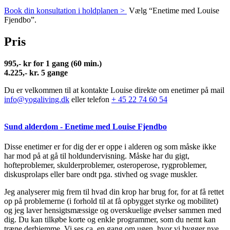
Book din konsultation i holdplanen >
Vælg “Enetime med Louise
Fjendbo”.
Pris
995,- kr for 1 gang (60 min.)
4.225,- kr. 5 gange
Du er velkommen til at kontakte Louise direkte om enetimer på mail
info@yogaliving.dk
eller telefon
+ 45 22 74 60 54
Sund alderdom - Enetime med Louise Fjendbo
Disse enetimer er for dig der er oppe i alderen og som måske ikke
har mod på at gå til holdundervisning. Måske har du gigt,
hofteproblemer, skulderproblemer, osteroperose, rygproblemer,
diskusprolaps eller bare ondt pga. stivhed og svage muskler.
Jeg analyserer mig frem til hvad din krop har brug for, for at få rettet
op på problemerne (i forhold til at få opbygget styrke og mobilitet)
og jeg laver hensigtsmæssige og overskuelige øvelser sammen med
dig. Du kan tilkøbe korte og enkle programmer, som du nemt kan
træne derhjemme. Vi ses ca. en gang om ugen, hvor vi bygger nye