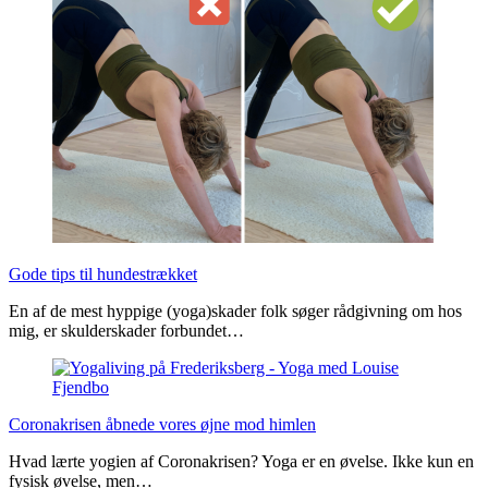
Gode tips til hundestrækket
En af de mest hyppige (yoga)skader folk søger rådgivning om hos
mig, er skulderskader forbundet…
Coronakrisen åbnede vores øjne mod himlen
Hvad lærte yogien af Coronakrisen? Yoga er en øvelse. Ikke kun en
fysisk øvelse, men…