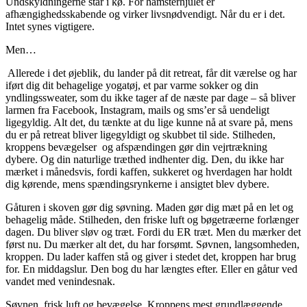
Undskyldningerne står i kø. For hamsterhjulet er
afhængighedsskabende og virker livsnødvendigt. Når du er i det.
Intet synes vigtigere.
Men…
Allerede i det øjeblik, du lander på dit retreat, får dit værelse og har
iført dig dit behagelige yogatøj, et par varme sokker og din
yndlingssweater, som du ikke tager af de næste par dage – så bliver
larmen fra Facebook, Instagram, mails og sms’er så uendeligt
ligegyldig. Alt det, du tænkte at du lige kunne nå at svare på, mens
du er på retreat bliver ligegyldigt og skubbet til side. Stilheden,
kroppens bevægelser og afspændingen gør din vejrtrækning
dybere. Og din naturlige træthed indhenter dig. Den, du ikke har
mærket i månedsvis, fordi kaffen, sukkeret og hverdagen har holdt
dig kørende, mens spændingsrynkerne i ansigtet blev dybere.
Gåturen i skoven gør dig søvning. Maden gør dig mæt på en let og
behagelig måde. Stilheden, den friske luft og bøgetræerne forlænger
dagen. Du bliver sløv og træt. Fordi du ER træt. Men du mærker det
først nu. Du mærker alt det, du har forsømt. Søvnen, langsomheden,
kroppen. Du lader kaffen stå og giver i stedet det, kroppen har brug
for. En middagslur. Den bog du har længtes efter. Eller en gåtur ved
vandet med venindesnak.
Søvnen, frisk luft og bevægelse. Kroppens mest grundlæggende