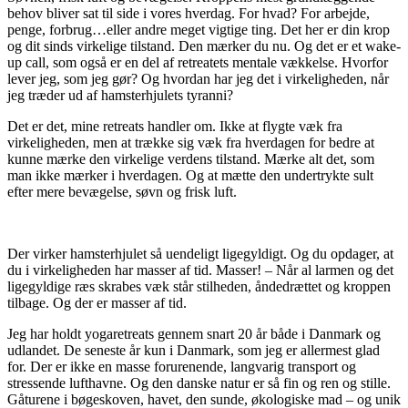
behov bliver sat til side i vores hverdag. For hvad? For arbejde,
penge, forbrug…eller andre meget vigtige ting. Det her er din krop
og dit sinds virkelige tilstand. Den mærker du nu. Og det er et wake-
up call, som også er en del af retreatets mentale vækkelse. Hvorfor
lever jeg, som jeg gør? Og hvordan har jeg det i virkeligheden, når
jeg træder ud af hamsterhjulets tyranni?
Det er det, mine retreats handler om. Ikke at flygte væk fra
virkeligheden, men at trække sig væk fra hverdagen for bedre at
kunne mærke den virkelige verdens tilstand. Mærke alt det, som
man ikke mærker i hverdagen. Og at mætte den undertrykte sult
efter mere bevægelse, søvn og frisk luft.
Der virker hamsterhjulet så uendeligt ligegyldigt. Og du opdager, at
du i virkeligheden har masser af tid. Masser! – Når al larmen og det
ligegyldige ræs skrabes væk står stilheden, åndedrættet og kroppen
tilbage. Og der er masser af tid.
Jeg har holdt yogaretreats gennem snart 20 år både i Danmark og
udlandet. De seneste år kun i Danmark, som jeg er allermest glad
for. Der er ikke en masse forurenende, langvarig transport og
stressende lufthavne. Og den danske natur er så fin og ren og stille.
Gåturene i bøgeskoven, havet, den sunde, økologiske mad – og unik