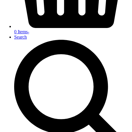
0 Items
-
Search