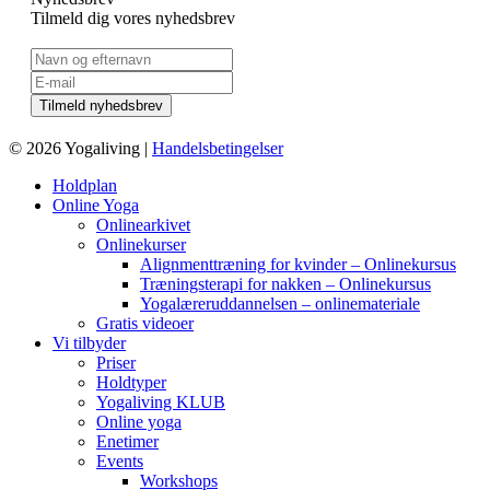
Tilmeld dig vores nyhedsbrev
© 2026 Yogaliving |
Handelsbetingelser
Holdplan
Online Yoga
Onlinearkivet
Onlinekurser
Alignmenttræning for kvinder – Onlinekursus
Træningsterapi for nakken – Onlinekursus
Yogalæreruddannelsen – onlinemateriale
Gratis videoer
Vi tilbyder
Priser
Holdtyper
Yogaliving KLUB
Online yoga
Enetimer
Events
Workshops