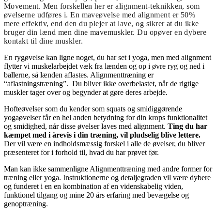
Movement. Men forskellen her er alignment-teknikken, som
øvelserne udføres i. En maveøvelse med alignment er 50%
mere effektiv, end den du plejer at lave, og sikrer at du ikke
bruger din lænd men dine mavemuskler. Du opøver en dybere
kontakt til dine muskler.
En rygøvelse kan ligne noget, du har set i yoga, men med alignment
flytter vi muskelarbejdet væk fra lænden og op i øvre ryg og ned i
ballerne, så lænden aflastes. Alignmenttræning er
“aflastningstræning”. Du bliver ikke overbelastet, når de rigtige
muskler tager over og begynder at gøre deres arbejde.
Hofteøvelser som du kender som squats og smidiggørende
yogaøvelser får en hel anden betydning for din krops funktionalitet
og smidighed, nå
r disse
øvelser laves med alignment.
Ting du har
kæmpet med i å
revis i din tr
æning, vil pludselig blive lettere.
Der vil være en indholdsmæssig forskel i alle de øvelser, du bliver
præsenteret for i forhold til, hvad du har prøvet før.
Man kan ikke sammenligne Alignmenttræning med andre former for
træning eller yoga. Instruktionerne og detaljegraden vil være dybere
og funderet i en en kombination af en videnskabelig viden,
funktionel tilgang og mine 20 års erfaring med bevægelse og
genoptræning.