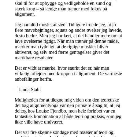
skal til for at opbygge og vedligeholde en sund og
stærk krop – så længe man træner med fokus på
alignment.
Jeg har altid moslet af sted. Tidligere troede jeg, at jo
flere mavebøjninger, squats og andre øvelser jeg lavede,
desto bedre. Men jeg har lært, at det handler mere om at
lave øvelserne rigtigt. Når man træner på denne måde,
mærker man tydeligt, at de rigtige muskler bliver
aktiveret, og selv med færre gentagelser giver det
mærkbare resultater.
Det er vildt at mærke, hvor stærkt det er, når man
virkelig arbejder med kroppen i alignment. De varmeste
anbefalinger herfra.
– Linda Stahl
Muligheden for at tilegne mig viden om den teoretiske
del bag alignmentyoga var den primære årsag til, at jeg
deltog hos Louise Fjendbo, men hele forløbet var en
fantastisk kombination af både teori og praksis, som jeg
ikke ville have undværet.
Det var fire skønne søndage med masser af teori og