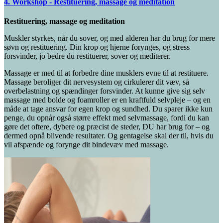
4. Workshop - Restituering, massage og meditation
Restituering, massage og meditation
Muskler styrkes, når du sover, og med alderen har du brug for mere
søvn og restituering. Din krop og hjerne forynges, og stress
forsvinder, jo bedre du restituerer, sover og mediterer.
Massage er med til at forbedre dine musklers evne til at restituere.
Massage beroliger dit nervesystem og cirkulerer dit væv, så
overbelastning og spændinger forsvinder. At kunne give sig selv
massage med bolde og foamroller er en kraftfuld selvpleje – og en
måde at tage ansvar for egen krop og sundhed. Du sparer ikke kun
penge, du opnår også større effekt med selvmassage, fordi du kan
gøre det oftere, dybere og præcist de steder, DU har brug for – og
dermed opnå blivende resultater. Og gentagelse skal der til, hvis du
vil afspænde og forynge dit bindevæv med massage.