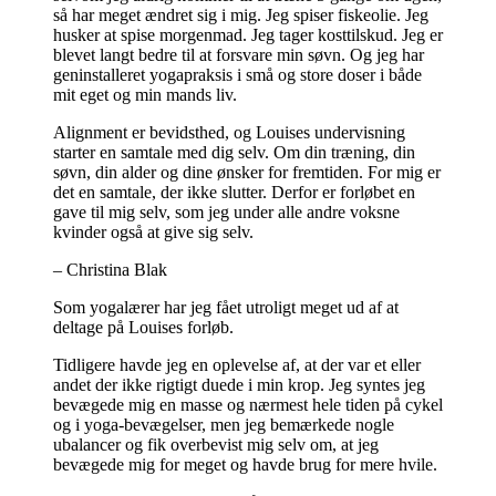
så har meget ændret sig i mig. Jeg spiser fiskeolie. Jeg
husker at spise morgenmad. Jeg tager kosttilskud. Jeg er
blevet langt bedre til at forsvare min søvn. Og jeg har
geninstalleret yogapraksis i små og store doser i både
mit eget og min mands liv.
Alignment er bevidsthed, og Louises undervisning
starter en samtale med dig selv. Om din træning, din
søvn, din alder og dine ønsker for fremtiden. For mig er
det en samtale, der ikke slutter. Derfor er forløbet en
gave til mig selv, som jeg under alle andre voksne
kvinder også at give sig selv.
– Christina Blak
Som yogalærer har jeg fået utroligt meget ud af at
deltage på Louises forløb.
Tidligere havde jeg en oplevelse af, at der var et eller
andet der ikke rigtigt duede i min krop. Jeg syntes jeg
bevægede mig en masse og nærmest hele tiden på cykel
og i yoga-bevægelser, men jeg bemærkede nogle
ubalancer og fik overbevist mig selv om, at jeg
bevægede mig for meget og havde brug for mere hvile.