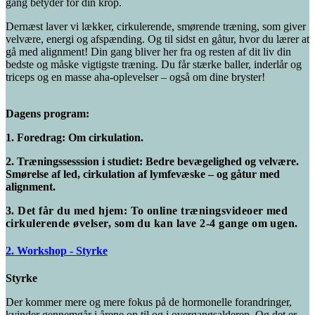
gang betyder for din krop.
Dernæst laver vi lækker, cirkulerende, smørende træning, som giver
velvære, energi og afspænding. Og til sidst en gåtur, hvor du lærer at
gå med alignment! Din gang bliver her fra og resten af dit liv din
bedste og måske vigtigste træning. Du får stærke baller, inderlår og
triceps og en masse aha-oplevelser – også om dine bryster!
Dagens program:
1. Foredrag: Om cirkulation.
2. Træningssesssion i studiet: Bedre bevægelighed og velvære.
Smørelse af led, cirkulation af lymfevæske – og gåtur med
alignment.
3.
Det får du med hjem: To online træningsvideoer med
cirkulerende øvelser, som du kan lave 2-4 gange om ugen.
2. Workshop - Styrke
Styrke
Der kommer mere og mere fokus på de hormonelle forandringer,
kvinder gennemgår i årene op til og i overgangsalderen. Og det er