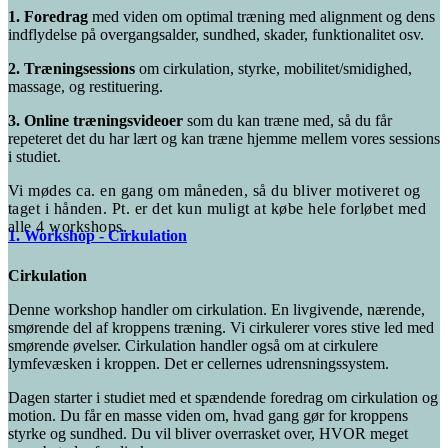
1. Foredrag
med viden om optimal træning med alignment og dens
indflydelse på overgangsalder, sundhed, skader, funktionalitet osv.
2. Træningsessions
om cirkulation, styrke, mobilitet/smidighed,
massage, og restituering.
3. Online træningsvideoer
som du kan træne med, så du får
repeteret det du har lært og kan træne hjemme mellem vores sessions
i studiet.
Vi mødes ca. en gang om måneden, så du bliver motiveret og
taget i hånden. Pt. er det kun muligt at købe hele forløbet med
alle 4 workshops.
1. Workshop - Cirkulation
Cirkulation
Denne workshop handler om cirkulation. En livgivende, nærende,
smørende del af kroppens træning. Vi cirkulerer vores stive led med
smørende øvelser. Cirkulation handler også om at cirkulere
lymfevæsken i kroppen. Det er cellernes udrensningssystem.
Dagen starter i studiet med et spændende foredrag om cirkulation og
motion. Du får en masse viden om, hvad gang gør for kroppens
styrke og sundhed. Du vil bliver overrasket over, HVOR meget