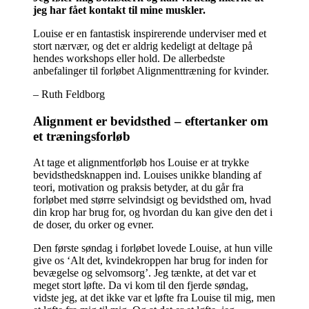
jeg har fået kontakt til mine muskler.
Louise er en fantastisk inspirerende underviser med et
stort nærvær, og det er aldrig kedeligt at deltage på
hendes workshops eller hold.
De allerbedste
anbefalinger til forløbet Alignmenttræning for kvinder.
– Ruth Feldborg
Alignment er bevidsthed – eftertanker om
et træningsforløb
At tage et alignmentforløb hos Louise er at trykke
bevidsthedsknappen ind. Louises unikke blanding af
teori, motivation og praksis betyder, at du går fra
forløbet med større selvindsigt og bevidsthed om, hvad
din krop har brug for, og hvordan du kan give den det i
de doser, du orker og evner.
Den første søndag i forløbet lovede Louise, at hun ville
give os ‘Alt det, kvindekroppen har brug for inden for
bevægelse og selvomsorg’. Jeg tænkte, at det var et
meget stort løfte. Da vi kom til den fjerde søndag,
vidste jeg, at det ikke var et løfte fra Louise til mig, men