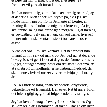
et løfte fra mig til mig. Og at det er et løfte, jeg
fremover vil gøre alt for at holde.
Jeg har noteret mig, at min krop ændrer sig over tid, og
at det er ok. Men at der skal styrke på, hvis jeg skal
holde mig i gang og i form. Jeg lærte af Louise, at
træning ikke skal udmatte mig, men løfte mig. At jeg
skal træne, så jeg kan træne igen morgen. Og at træning
er bevidsthed. Selv når jeg går, kan jeg træne, hvis jeg
træner min muskelkontakt i stedet for bare at tosse
afsted.
Alene det ord… muskelkontakt. Det har ændret min
tilgang til mig selv og min krop. Jeg ved nu, at det er de
bevægelser, vi gør i løbet af dagen, der former vores liv.
Og jeg har taget mange noter om det store i det små, fx
at storetå og tommelfinger er selvsstændighedsled, der
skal trænes, hvis vi ønsker at være selvhjulpne i mange
år.
Louises undervisning er anerkendende, opløftende,
bekræftende og lattermild. Den giver lyst til mere, fordi
det føles rigtigt og godt at følge hendes anvisninger.
Jeg har lært at betragte bevægelse som vitaminer. Og
selvom jeg aldrig kommer til at træne 5 gange om ugen,