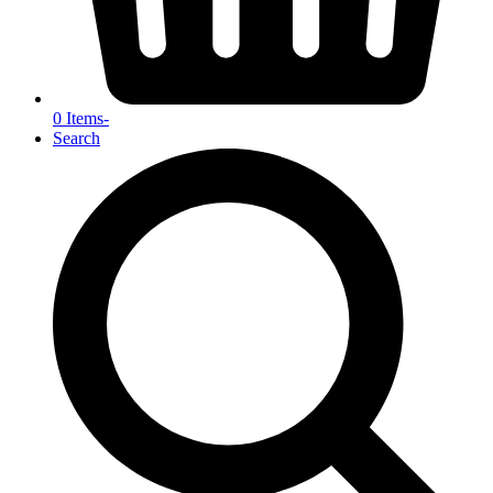
0 Items
-
Search