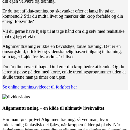
din egen velvære og træning.
Er du træt af klat-træning og skavanker efter et langt liv på en
kontorstol? Står du midt i livet og mærker din krop forfalde og din
energi forsvinde?
Vil du gerne have hjælp til at tage hånd om dig selv med realistiske
mål og høj effekt?
Alignmenttræning er ikke en bevidstløs, tonse-træning. Det er en
omsorgsfuld, effektiv og videnskabelig baseret tilgang til træning,
som tager højde for, hvor
du
står i livet.
Du får
din power tilbage. Du lærer din krop bedre at kende. Og du
lærer at passe på den med korte, enkle træningsprogrammer uden at
skulle træne mange timer om ugen.
Se online træningsvideoer til forløbet her
Alignmenttræning – en kilde til ultimativ livskvalitet
Har man f
ørst prøvet Alignmenttræning, så ved man, hvor
fuldstændig fantastisk det fø
les, n
år kroppen falder på plads. Når
åndedrættet frigø
res, sp
ændinger slipper, og de skader og skavanker