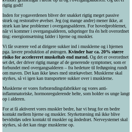
rigtig godt!
Inden for yogaverdenen bliver der snakket rigtig meget passive
stræk og restorative øvelser. Jeg (og mange andre) mener ikke, at
stræk kan løse problemer i overgangsalderen. For hovedproblemet,
når vi kommer i overgangsalderen, udspringer fra én helt overordnet
ting: energiomsætning falder i hjerne og muskler.
Vi får sværere ved at dirigere sukker ind i musklerne og i hjernen
pga. lavere produktion af østrogen.
Kvinder har ca. 20% større
risiko for accelereret muskeltab end mænd.
Og det er overordnet
set det, der driver rigtig mange af de generende symptomer, som er
forbundet med overgangsalderen – fra hedeture til fedtøgning rundt
om maven. Det kan ikke løses med strækøvelser. Musklerne skal
styrkes, så vi igen kan transportere sukker over i musklerne.
Musklerne er vores forbrændingsfabrikker og vores anti-
inflammatoriske, hormonregulerende helte, som holder os unge langt
op i alderen.
For at få aktiveret vores muskler bedre, har vi brug for en bedre
kontakt mellem hjerne og muskler. Styrketræning må ikke blive
bevidstløs uden kontakt til muskler og åndedræt. Nerveystemet skal
styrkes, så det kan ringe musklerne op.