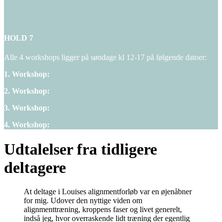
HOLD 7
Alle 4 workshops ligger på søndage kl 12-17 på følgende datoer:
1. Workshop:
2. Workshop:
3. Workshop:
4. Workshop:
Udtalelser fra tidligere
deltagere
At deltage i Louises alignmentforløb var en øjenåbner
for mig. Udover den nyttige viden om
alignmenttræning, kroppens faser og livet generelt,
indså jeg, hvor overraskende lidt træning der egentlig