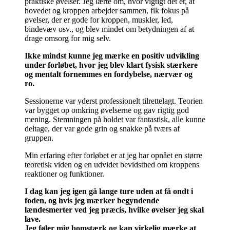
praktiske øvelser. Jeg lærte om, hvor vigtigt det er, at
hovedet og kroppen arbejder sammen, fik fokus på
øvelser, der er gode for kroppen, muskler, led,
bindevæv osv., og blev mindet om betydningen af at
drage omsorg for mig selv.
Ikke mindst kunne jeg mærke en positiv udvikling
under forløbet, hvor jeg blev klart fysisk stærkere
og mentalt fornemmes en fordybelse, nærvær og
ro.
Sessionerne var yderst professionelt tilrettelagt. Teorien
var bygget op omkring øvelserne og gav rigtig god
mening. Stemningen på holdet var fantastisk, alle kunne
deltage, der var gode grin og snakke på tværs af
gruppen.
Min erfaring efter forløbet er at jeg har opnået en større
teoretisk viden og en udvidet bevidsthed om kroppens
reaktioner og funktioner.
I dag kan jeg igen gå lange ture uden at få ondt i
foden, og hvis jeg mærker begyndende
lændesmerter ved jeg præcis, hvilke øvelser jeg skal
lave.
Jeg føler mig bomstærk og kan virkelig mærke at