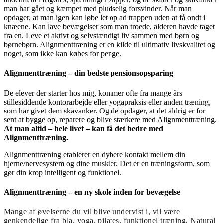
man har gået og kæmpet med pludselig forsvinder. Når man
opdager, at man igen kan løbe let op ad trappen uden at få ondt i
knæene. Kan lave bevægelser som man troede, alderen havde taget
fra en. Leve et aktivt og selvstændigt liv sammen med børn og
børnebørn. Alignmenttræning er en kilde til ultimativ livskvalitet og
noget, som ikke kan købes for penge.
Alignmenttræning – din bedste pensionsopsparing
De elever der starter hos mig, kommer ofte fra mange års
stillesiddende kontorarbejde eller yogapraksis eller anden træning,
som har givet dem skavanker. Og de opdager, at det aldrig er for
sent at bygge op, reparere og blive stærkere med Alignmenttræning.
At man altid – hele livet – kan få det bedre med
Alignmenttræning.
Alignmenttræning etablerer en dybere kontakt mellem din
hjerne/nervesystem og dine muskler. Det er en træningsform, som
gør din krop intelligent og funktionel.
Alignmenttræning – en ny skole inden for bevægelse
Mange af øvelserne du vil blive undervist i, vil være
genkendelige fra bla. yoga, pilates, funktionel træning, Natural