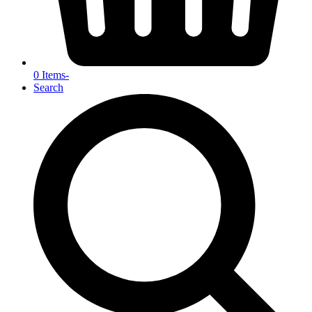
0 Items
-
Search