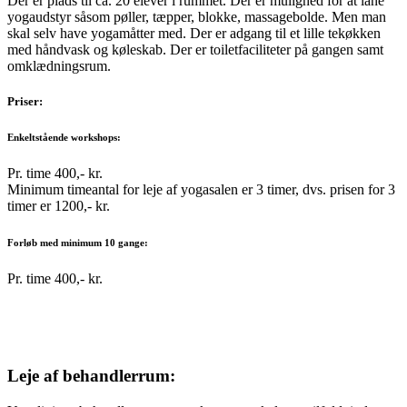
Der er plads til ca. 20 elever i rummet. Der er mulighed for at låne
yogaudstyr såsom pøller, tæpper, blokke, massagebolde. Men man
skal selv have yogamåtter med. Der er adgang til et lille tekøkken
med håndvask og køleskab. Der er toiletfaciliteter på gangen samt
omklædningsrum.
Priser:
Enkeltstående workshops:
Pr. time 400,- kr.
Minimum timeantal for leje af yogasalen er 3 timer, dvs. prisen for 3
timer er 1200,- kr.
Forløb med minimum 10 gange:
Pr. time 400,- kr.
Leje af behandlerrum
: