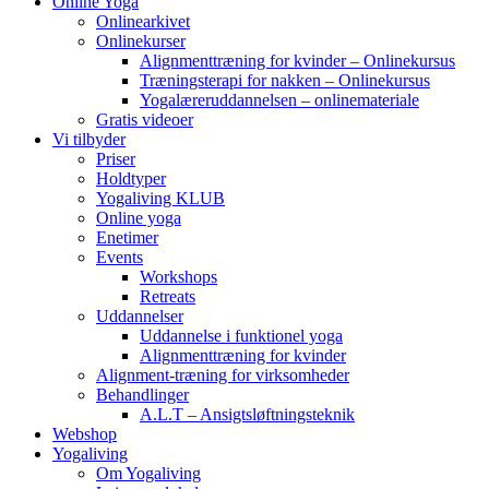
Online Yoga
Onlinearkivet
Onlinekurser
Alignmenttræning for kvinder – Onlinekursus
Træningsterapi for nakken – Onlinekursus
Yogalæreruddannelsen – onlinemateriale
Gratis videoer
Vi tilbyder
Priser
Holdtyper
Yogaliving KLUB
Online yoga
Enetimer
Events
Workshops
Retreats
Uddannelser
Uddannelse i funktionel yoga
Alignmenttræning for kvinder
Alignment-træning for virksomheder
Behandlinger
A.L.T – Ansigtsløftningsteknik
Webshop
Yogaliving
Om Yogaliving