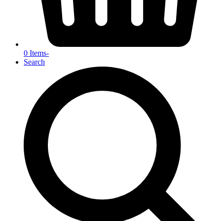
0 Items
-
Search