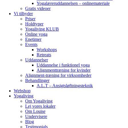
Yogalæreruddannelsen – onlinemateriale
Gratis videoer
Vi tilbyder
Priser
Holdtyper
Yogaliving KLUB
Online yoga
Enetimer
Events
Workshops
Retreats
Uddannelser
Uddannelse i funktionel yoga
Alignmenttræning for kvinder
Alignment-træning for virksomheder
Behandlinger
A.L.T – Ansigtsløftningsteknik
Webshop
Yogaliving
Om Yogaliving
Lej vores lokaler
Om Louise
Undervisere
Blog
Testimonials