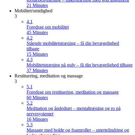
21 Minutes
Mobilitet/smidighed
3
4.1
Foredrag om mobilitet
45 Minutes
4.2
Stående mobilitetstræning – få din bevægelighed
tilbage
15 Minutes
4.3
Mobilitetstræning på gulv – få din bevægelighed tilbage
37 Minutes
Restituering, meditation og massage
3
5.1
Foredrag om restituering, meditation og massage
60 Minutes
5.2
Meditation og åndedræt – mentaltræning og ro på
nervesystemet
16 Minutes
5.3
Massage med bolde og foamroller – smertelindring og