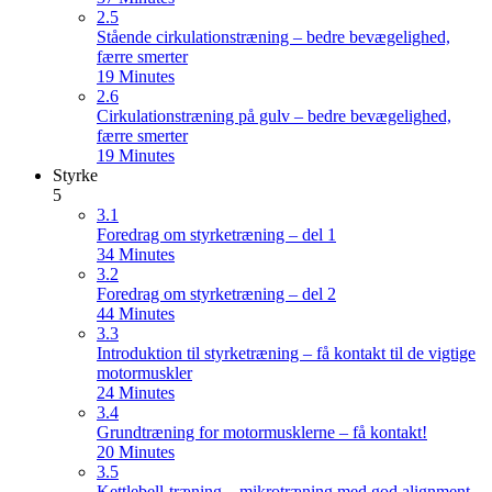
2.5
Stående cirkulationstræning – bedre bevægelighed,
færre smerter
19 Minutes
2.6
Cirkulationstræning på gulv – bedre bevægelighed,
færre smerter
19 Minutes
Styrke
5
3.1
Foredrag om styrketræning – del 1
34 Minutes
3.2
Foredrag om styrketræning – del 2
44 Minutes
3.3
Introduktion til styrketræning – få kontakt til de vigtige
motormuskler
24 Minutes
3.4
Grundtræning for motormusklerne – få kontakt!
20 Minutes
3.5
Kettlebell-træning – mikrotræning med god alignment