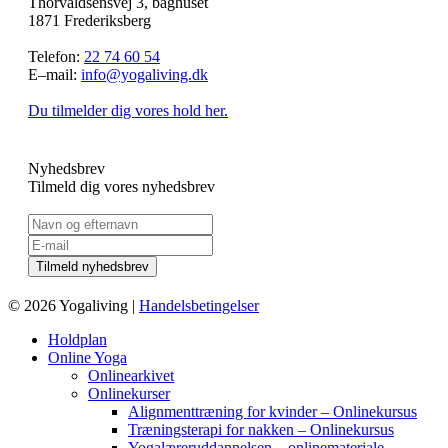
Thorvaldsensvej 3, baghuset
1871 Frederiksberg
Telefon:
22 74 60 54
E–mail:
info@yogaliving.dk
Du tilmelder dig vores hold her.
Nyhedsbrev
Tilmeld dig vores nyhedsbrev
© 2026 Yogaliving |
Handelsbetingelser
Holdplan
Online Yoga
Onlinearkivet
Onlinekurser
Alignmenttræning for kvinder – Onlinekursus
Træningsterapi for nakken – Onlinekursus
Yogalæreruddannelsen – onlinemateriale