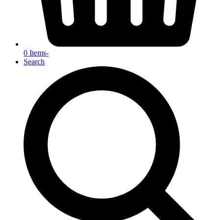
0 Items
-
Search