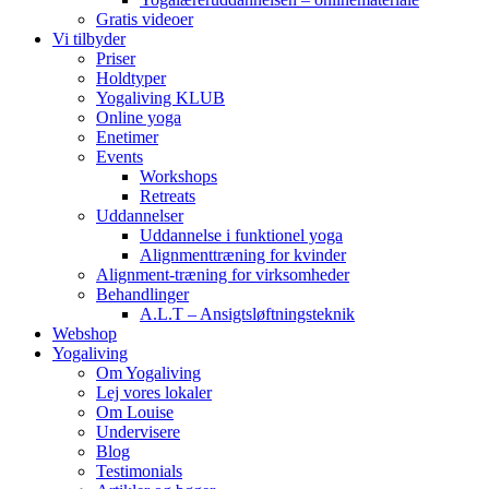
Gratis videoer
Vi tilbyder
Priser
Holdtyper
Yogaliving KLUB
Online yoga
Enetimer
Events
Workshops
Retreats
Uddannelser
Uddannelse i funktionel yoga
Alignmenttræning for kvinder
Alignment-træning for virksomheder
Behandlinger
A.L.T – Ansigtsløftningsteknik
Webshop
Yogaliving
Om Yogaliving
Lej vores lokaler
Om Louise
Undervisere
Blog
Testimonials