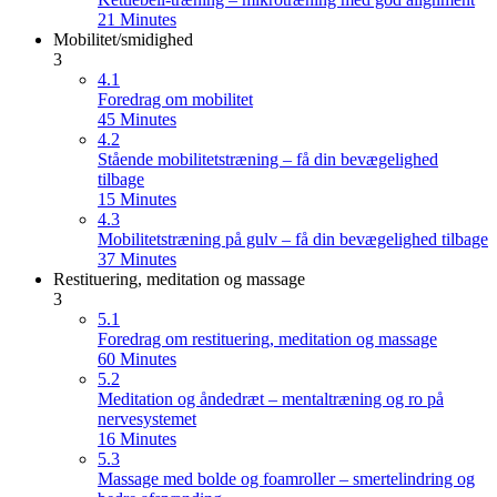
21 Minutes
Mobilitet/smidighed
3
4.1
Foredrag om mobilitet
45 Minutes
4.2
Stående mobilitetstræning – få din bevægelighed
tilbage
15 Minutes
4.3
Mobilitetstræning på gulv – få din bevægelighed tilbage
37 Minutes
Restituering, meditation og massage
3
5.1
Foredrag om restituering, meditation og massage
60 Minutes
5.2
Meditation og åndedræt – mentaltræning og ro på
nervesystemet
16 Minutes
5.3
Massage med bolde og foamroller – smertelindring og