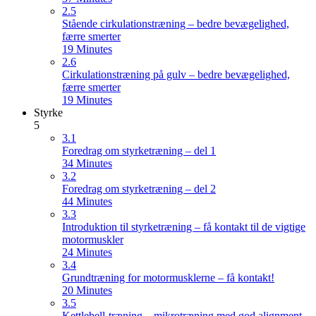
2.5
Stående cirkulationstræning – bedre bevægelighed,
færre smerter
19 Minutes
2.6
Cirkulationstræning på gulv – bedre bevægelighed,
færre smerter
19 Minutes
Styrke
5
3.1
Foredrag om styrketræning – del 1
34 Minutes
3.2
Foredrag om styrketræning – del 2
44 Minutes
3.3
Introduktion til styrketræning – få kontakt til de vigtige
motormuskler
24 Minutes
3.4
Grundtræning for motormusklerne – få kontakt!
20 Minutes
3.5
Kettlebell-træning – mikrotræning med god alignment