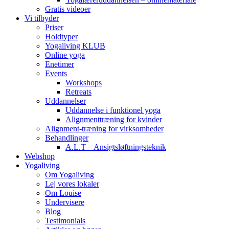
Gratis videoer
Vi tilbyder
Priser
Holdtyper
Yogaliving KLUB
Online yoga
Enetimer
Events
Workshops
Retreats
Uddannelser
Uddannelse i funktionel yoga
Alignmenttræning for kvinder
Alignment-træning for virksomheder
Behandlinger
A.L.T – Ansigtsløftningsteknik
Webshop
Yogaliving
Om Yogaliving
Lej vores lokaler
Om Louise
Undervisere
Blog
Testimonials