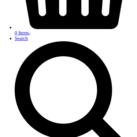
0 Items
-
Search