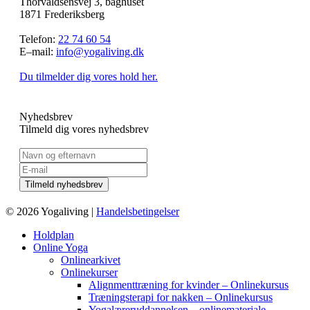
Thorvaldsensvej 3, baghuset
1871 Frederiksberg
Telefon:
22 74 60 54
E–mail:
info@yogaliving.dk
Du tilmelder dig vores hold her.
Nyhedsbrev
Tilmeld dig vores nyhedsbrev
© 2026 Yogaliving |
Handelsbetingelser
Holdplan
Online Yoga
Onlinearkivet
Onlinekurser
Alignmenttræning for kvinder – Onlinekursus
Træningsterapi for nakken – Onlinekursus
Yogalæreruddannelsen – onlinemateriale