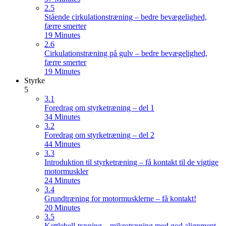
2.5
Stående cirkulationstræning – bedre bevægelighed,
færre smerter
19 Minutes
2.6
Cirkulationstræning på gulv – bedre bevægelighed,
færre smerter
19 Minutes
Styrke
5
3.1
Foredrag om styrketræning – del 1
34 Minutes
3.2
Foredrag om styrketræning – del 2
44 Minutes
3.3
Introduktion til styrketræning – få kontakt til de vigtige
motormuskler
24 Minutes
3.4
Grundtræning for motormusklerne – få kontakt!
20 Minutes
3.5
Kettlebell-træning – mikrotræning med god alignment