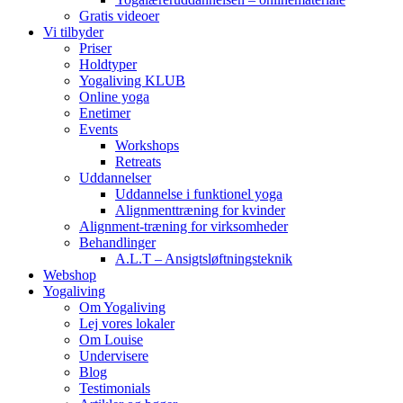
Gratis videoer
Vi tilbyder
Priser
Holdtyper
Yogaliving KLUB
Online yoga
Enetimer
Events
Workshops
Retreats
Uddannelser
Uddannelse i funktionel yoga
Alignmenttræning for kvinder
Alignment-træning for virksomheder
Behandlinger
A.L.T – Ansigtsløftningsteknik
Webshop
Yogaliving
Om Yogaliving
Lej vores lokaler
Om Louise
Undervisere
Blog
Testimonials