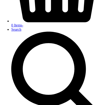
0 Items
-
Search