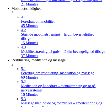
21 Minutes
Mobilitet/smidighed
3
4.1
Foredrag om mobilitet
45 Minutes
4.2
Stående mobilitetstræning – få din bevægelighed
tilbage
15 Minutes
4.3
Mobilitetstræning på gulv – få din bevægelighed tilbage
37 Minutes
Restituering, meditation og massage
3
5.1
Foredrag om restituering, meditation og massage
60 Minutes
5.2
Meditation og åndedræt – mentaltræning og ro på
nervesystemet
16 Minutes
5.3
Massage med bolde og foamroller – smertelindring og