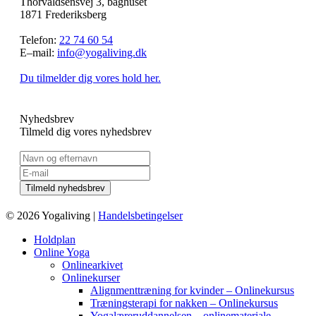
Thorvaldsensvej 3, baghuset
1871 Frederiksberg
Telefon:
22 74 60 54
E–mail:
info@yogaliving.dk
Du tilmelder dig vores hold her.
Nyhedsbrev
Tilmeld dig vores nyhedsbrev
© 2026 Yogaliving |
Handelsbetingelser
Holdplan
Online Yoga
Onlinearkivet
Onlinekurser
Alignmenttræning for kvinder – Onlinekursus
Træningsterapi for nakken – Onlinekursus
Yogalæreruddannelsen – onlinemateriale