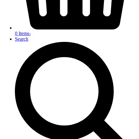
0 Items
-
Search