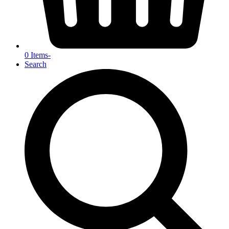
0 Items
-
Search