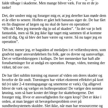
falde tilbage i skaderne. Men mange bliver væk. For nu er de jo
raske!
Det, der undrer mig og forarger mig er, at jeg derefter kan møde dem
et år eller to senere. Hoften er gået helt bananas siger de. De har fået
en fin diagnose af lægen og nu skal de have en operation!
“Øh ok? Men jeg trænede dig jo ud af skaden”. “Ja det var jo helt
fantastisk, men så fik jeg ikke lige taget mig sammen til at komme
ned til dig. Og så blev det bare værre og værre. Så nu tager jeg en
operation”.
Det her, mener jeg, er bagsiden af medaljen i et velfærdssystem, som
gradvist tager ansvarsfølelsen fra folk, gør os dovne og uansvarlige.
Det er velfærdskroppen i kollaps. De her mennesker har haft alle
forudsætninger for at undgå en operation. Penge, viden, træning der
virker, tid osv osv.
De har fået sublim træning og masser af viden om deres skader og
hvorfor de får ondt. Træningen har virket ekstremt effektivt på kort
tid (vi taler 2-4 træningsgange og smerterne er væk). Og alligevel
bliver de væk og vælger en hofteoperation! De vælger den nemme
løsning, som så bare koster det blege for skatteborgerne. Det
forarger mig. Hvor er ansvarligheden for egen krop? Det er ikke i
orden, at man lægger sit bevægelsesproblem over på
sundhedssystemets skuldre. Slet ikke, når man har ressourcerne og