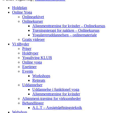
Holdplan
Online Yoga
Onlinearkivet
Onlinekurser
Alignmenttræning for kvinder – Onlinekursus
Træningsterapi for nakken – Onlinekursus
Yogalæreruddannelsen – onlinemateriale
Gratis videoer
Vi tilbyder
Priser
Holdtyper
Yogaliving KLUB
Online yoga
Enetimer
Events
Workshops
Retreats
Uddannelser
Uddannelse i funktionel yoga
Alignmenttræning for kvinder
Alignment-træning for virksomheder
Behandlinger
A.L.T – Ansigtsløftningsteknik
Webshop