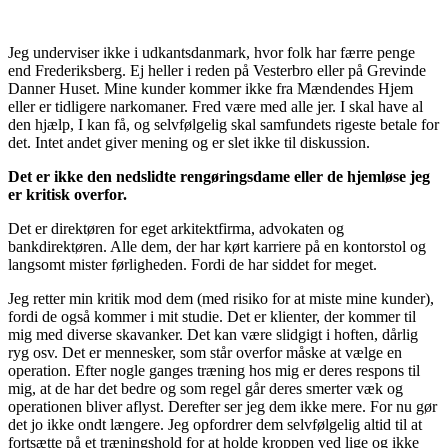
Jeg underviser ikke i udkantsdanmark, hvor folk har færre penge
end Frederiksberg. Ej heller i reden på Vesterbro eller på Grevinde
Danner Huset. Mine kunder kommer ikke fra Mændendes Hjem
eller er tidligere narkomaner. Fred være med alle jer. I skal have al
den hjælp, I kan få, og selvfølgelig skal samfundets rigeste betale for
det. Intet andet giver mening og er slet ikke til diskussion.
Det er ikke den nedslidte rengøringsdame eller de hjemløse jeg
er kritisk overfor.
Det er direktøren for eget arkitektfirma, advokaten og
bankdirektøren. Alle dem, der har kørt karriere på en kontorstol og
langsomt mister førligheden. Fordi de har siddet for meget.
Jeg retter min kritik mod dem (med risiko for at miste mine kunder),
fordi de også kommer i mit studie. Det er klienter, der kommer til
mig med diverse skavanker. Det kan være slidgigt i hoften, dårlig
ryg osv. Det er mennesker, som står overfor måske at vælge en
operation. Efter nogle ganges træning hos mig er deres respons til
mig, at de har det bedre og som regel går deres smerter væk og
operationen bliver aflyst. Derefter ser jeg dem ikke mere. For nu gør
det jo ikke ondt længere. Jeg opfordrer dem selvfølgelig altid til at
fortsætte på et træningshold for at holde kroppen ved lige og ikke