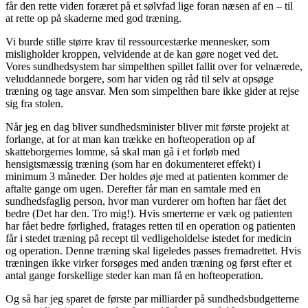
får den rette viden foræret på et sølvfad lige foran næsen af en – til
at rette op på skaderne med god træning.
Vi burde stille større krav til ressourcestærke mennesker, som
misligholder kroppen, velvidende at de kan gøre noget ved det.
Vores sundhedsystem har simpelthen spillet fallit over for velnærede,
veluddannede borgere, som har viden og råd til selv at opsøge
træning og tage ansvar. Men som simpelthen bare ikke gider at rejse
sig fra stolen.
Når jeg en dag bliver sundhedsminister bliver mit første projekt at
forlange, at for at man kan trække en hofteoperation op af
skatteborgernes lomme, så skal man gå i et forløb med
hensigtsmæssig træning (som har en dokumenteret effekt) i
minimum 3 måneder. Der holdes øje med at patienten kommer de
aftalte gange om ugen. Derefter får man en samtale med en
sundhedsfaglig person, hvor man vurderer om hoften har fået det
bedre (Det har den. Tro mig!). Hvis smerterne er væk og patienten
har fået bedre førlighed, fratages retten til en operation og patienten
får i stedet træning på recept til vedligeholdelse istedet for medicin
og operation. Denne træning skal ligeledes passes fremadrettet. Hvis
træningen ikke virker forsøges med anden træning og først efter et
antal gange forskellige steder kan man få en hofteoperation.
Og så har jeg sparet de første par milliarder på sundhedsbudgetterne