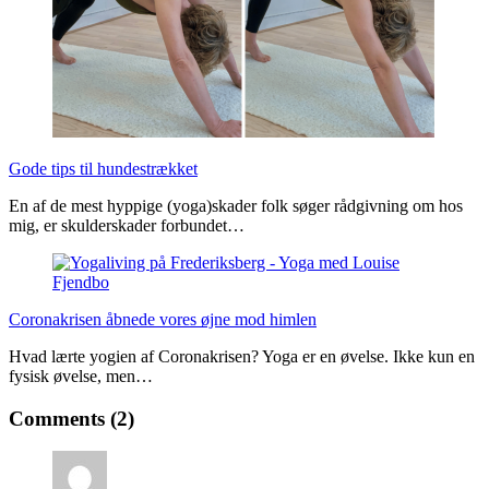
Gode tips til hundestrækket
En af de mest hyppige (yoga)skader folk søger rådgivning om hos
mig, er skulderskader forbundet…
Coronakrisen åbnede vores øjne mod himlen
Hvad lærte yogien af Coronakrisen? Yoga er en øvelse. Ikke kun en
fysisk øvelse, men…
Comments (2)