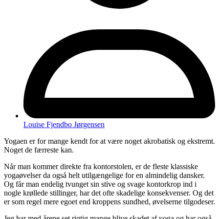
Louise Fjendbo Jørgensen
Yogaen er for mange kendt for at være noget akrobatisk og ekstremt.
Noget de færreste kan.
Når man kommer direkte fra kontorstolen, er de fleste klassiske
yogaøvelser da også helt utilgængelige for en almindelig dansker.
Og får man endelig tvunget sin stive og svage kontorkrop ind i
nogle krøllede stillinger, har det ofte skadelige konsekvenser. Og det
er som regel mere egoet end kroppens sundhed, øvelserne tilgodeser.
Jeg har med årene set rigtig mange blive skadet af yoga og har også