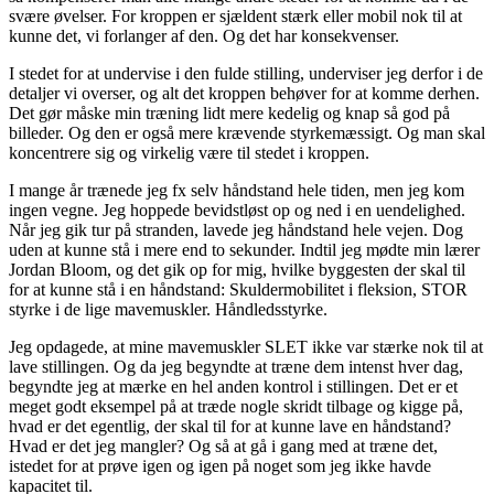
svære øvelser. For kroppen er sjældent stærk eller mobil nok til at
kunne det, vi forlanger af den. Og det har konsekvenser.
I stedet for at undervise i den fulde stilling, underviser jeg derfor i de
detaljer vi overser, og alt det kroppen behøver for at komme derhen.
Det gør måske min træning lidt mere kedelig og knap så god på
billeder. Og den er også mere krævende styrkemæssigt. Og man skal
koncentrere sig og virkelig være til stedet i kroppen.
I mange år trænede jeg fx selv håndstand hele tiden, men jeg kom
ingen vegne. Jeg hoppede bevidstløst op og ned i en uendelighed.
Når jeg gik tur på stranden, lavede jeg håndstand hele vejen. Dog
uden at kunne stå i mere end to sekunder. Indtil jeg mødte min lærer
Jordan Bloom, og det gik op for mig, hvilke byggesten der skal til
for at kunne stå i en håndstand: Skuldermobilitet i fleksion, STOR
styrke i de lige mavemuskler. Håndledsstyrke.
Jeg opdagede, at mine mavemuskler SLET ikke var stærke nok til at
lave stillingen. Og da jeg begyndte at træne dem intenst hver dag,
begyndte jeg at mærke en hel anden kontrol i stillingen. Det er et
meget godt eksempel på at træde nogle skridt tilbage og kigge på,
hvad er det egentlig, der skal til for at kunne lave en håndstand?
Hvad er det jeg mangler? Og så at gå i gang med at træne det,
istedet for at prøve igen og igen på noget som jeg ikke havde
kapacitet til.