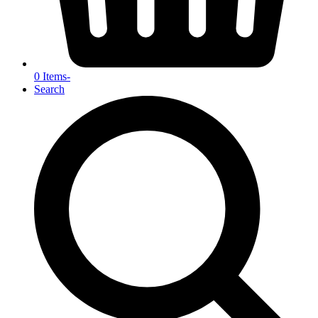
0 Items
-
Search