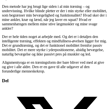
Den metode har jeg brugt lige siden i al min træning – og
undervisning. Hvilke blinde pletter er der i min styrke eller mobilitet,
som begrænser min bevægelighed og funktionalitet? Hvad sker der i
mine ankler, knæ og lænd, når jeg laver en squat? Hvad er
sammenhængen mellem mine stive lægmuskler og mine svage
ankler?
Der er hele tiden noget at arbejde med. Og det er i detaljen den
intelligente træning, effekten og mindfullness-øvelsen ligger for mig.
Det er grundtræning, og det er funktionel mobilitet fremfor passiv
mobilitet. Det er mere styrke i yderpositionerne, alsidig bevægelse,
naturlig bevægelse og ikke passivt pres på muskler og led.
Alignmentyoga er en træningsform der bare bliver ved med at give
og give i alle aldre. Den er en gave til alle udgaver af den
forunderlige menneskekrop.
Del