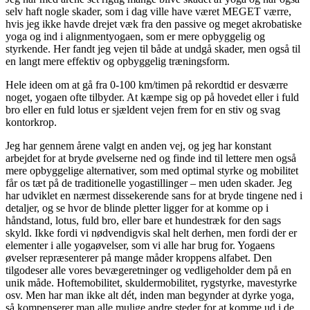
selv haft nogle skader, som i dag ville have været MEGET værre,
hvis jeg ikke havde drejet væk fra den passive og meget akrobatiske
yoga og ind i alignmentyogaen, som er mere opbyggelig og
styrkende. Her fandt jeg vejen til både at undgå skader, men også til
en langt mere effektiv og opbyggelig træningsform.
Hele ideen om at gå fra 0-100 km/timen på rekordtid er desværre
noget, yogaen ofte tilbyder. At kæmpe sig op på hovedet eller i fuld
bro eller en fuld lotus er sjældent vejen frem for en stiv og svag
kontorkrop.
Jeg har gennem årene valgt en anden vej, og jeg har konstant
arbejdet for at bryde øvelserne ned og finde ind til lettere men også
mere opbyggelige alternativer, som med optimal styrke og mobilitet
får os tæt på de traditionelle yogastillinger – men uden skader. Jeg
har udviklet en nærmest dissekerende sans for at bryde tingene ned i
detaljer, og se hvor de blinde pletter ligger for at komme op i
håndstand, lotus, fuld bro, eller bare et hundestræk for den sags
skyld. Ikke fordi vi nødvendigvis skal helt derhen, men fordi der er
elementer i alle yogaøvelser, som vi alle har brug for. Yogaens
øvelser repræsenterer på mange måder kroppens alfabet. Den
tilgodeser alle vores bevægeretninger og vedligeholder dem på en
unik måde. Hoftemobilitet, skuldermobilitet, rygstyrke, mavestyrke
osv. Men har man ikke alt dét, inden man begynder at dyrke yoga,
så kompenserer man alle mulige andre steder for at komme ud i de