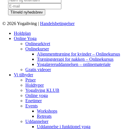
© 2026 Yogaliving |
Handelsbetingelser
Holdplan
Online Yoga
Onlinearkivet
Onlinekurser
Alignmenttræning for kvinder – Onlinekursus
Træningsterapi for nakken – Onlinekursus
Yogalæreruddannelsen – onlinemateriale
Gratis videoer
Vi tilbyder
Priser
Holdtyper
Yogaliving KLUB
Online yoga
Enetimer
Events
Workshops
Retreats
Uddannelser
Uddannelse i funktionel yoga