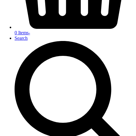
0 Items
-
Search