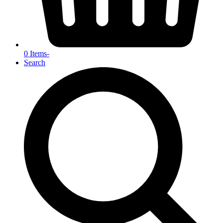
0 Items
-
Search