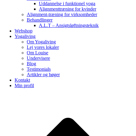
Uddannelse i funktionel yoga
Alignmenttræning for kvinder
Alignment-træning for virksomheder
Behandlinger
A.L.T – Ansigtsløftningsteknik
Webshop
Yogaliving
Om Yogaliving
Lej vores lokaler
Om Louise
Undervisere
Blog
Testimonials
Artikler og bøger
Kontakt
Min profil