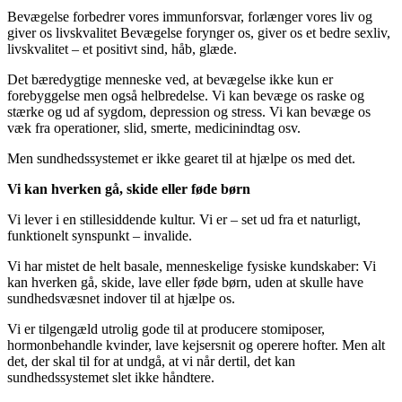
Bevægelse forbedrer vores immunforsvar, forlænger vores liv og
giver os livskvalitet Bevægelse forynger os, giver os et bedre sexliv,
livskvalitet – et positivt sind, håb, glæde.
Det bæredygtige menneske ved, at bevægelse ikke kun er
forebyggelse men også helbredelse. Vi kan bevæge os raske og
stærke og ud af sygdom, depression og stress. Vi kan bevæge os
væk fra operationer, slid, smerte, medicinindtag osv.
Men sundhedssystemet er ikke gearet til at hjælpe os med det.
Vi kan hverken gå, skide eller føde børn
Vi lever i en stillesiddende kultur. Vi er – set ud fra et naturligt,
funktionelt synspunkt – invalide.
Vi har mistet de helt basale, menneskelige fysiske kundskaber: Vi
kan hverken gå, skide, lave eller føde børn, uden at skulle have
sundhedsvæsnet indover til at hjælpe os.
Vi er tilgengæld utrolig gode til at producere stomiposer,
hormonbehandle kvinder, lave kejsersnit og operere hofter. Men alt
det, der skal til for at undgå, at vi når dertil, det kan
sundhedssystemet slet ikke håndtere.