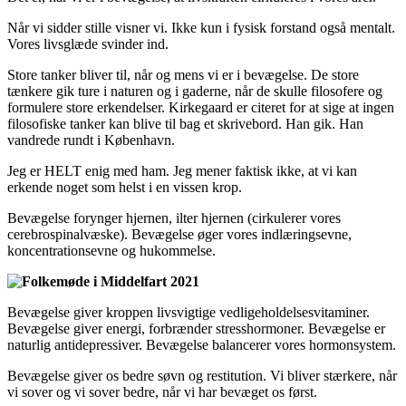
Når vi sidder stille visner vi. Ikke kun i fysisk forstand også mentalt.
Vores livsglæde svinder ind.
Store tanker bliver til, når og mens vi er i bevægelse. De store
tænkere gik ture i naturen og i gaderne, når de skulle filosofere og
formulere store erkendelser. Kirkegaard er citeret for at sige at ingen
filosofiske tanker kan blive til bag et skrivebord. Han gik. Han
vandrede rundt i København.
Jeg er HELT enig med ham. Jeg mener faktisk ikke, at vi kan
erkende noget som helst i en vissen krop.
Bevægelse forynger hjernen, ilter hjernen (cirkulerer vores
cerebrospinalvæske). Bevægelse øger vores indlæringsevne,
koncentrationsevne og hukommelse.
Bevægelse giver kroppen livsvigtige vedligeholdelsesvitaminer.
Bevægelse giver energi, forbrænder stresshormoner. Bevægelse er
naturlig antidepressiver. Bevægelse balancerer vores hormonsystem.
Bevægelse giver os bedre søvn og restitution. Vi bliver stærkere, når
vi sover og vi sover bedre, når vi har bevæget os først.