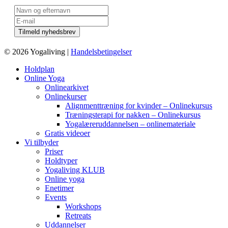
© 2026 Yogaliving |
Handelsbetingelser
Holdplan
Online Yoga
Onlinearkivet
Onlinekurser
Alignmenttræning for kvinder – Onlinekursus
Træningsterapi for nakken – Onlinekursus
Yogalæreruddannelsen – onlinemateriale
Gratis videoer
Vi tilbyder
Priser
Holdtyper
Yogaliving KLUB
Online yoga
Enetimer
Events
Workshops
Retreats
Uddannelser