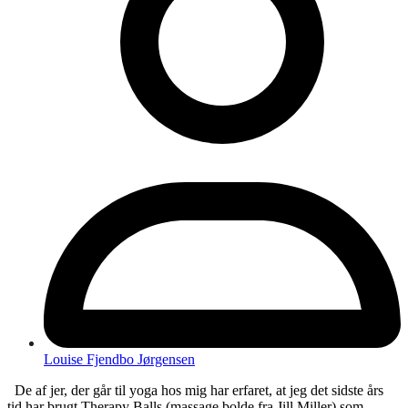
Louise Fjendbo Jørgensen
De af jer, der går til yoga hos mig har erfaret, at jeg det sidste års
tid har brugt Therapy Balls (massage bolde fra Jill Miller) som