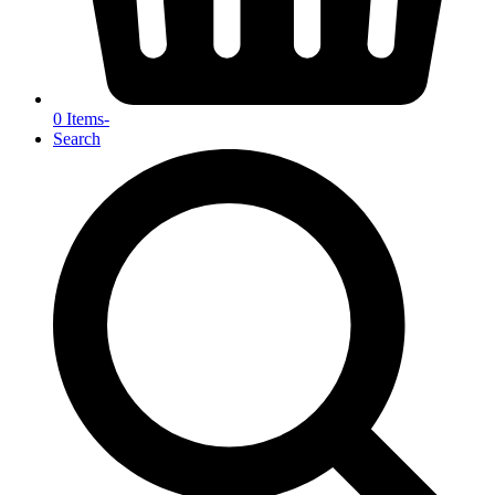
0 Items
-
Search