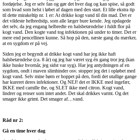
fordøjelse. Jeg er selv fan og gør det hver dag og kan spise, så godt
som hvad som helst i løbet af dagen med den start. Et lille ekstra tip
til dette mirakeltip nr. 1 er: At drikke kogt vand til din mad. Det er
det vildeste helbredstip, som alle læger bure kende. Jeg opdagede
det selv, da jeg engang helbredte en halsbetændelse i fuldt flor på
kogt vand. Den kogte vand tog infektionen på under to timer. Det er
mere end pencellinen kunne. Så hop på den, næste gang du mærker,
at en sygdom er på vej.
Siden jeg er begyndt at drikke kogt vand har jeg ikke haft
halsbetændelse (ca. 8 år) og jeg har været syg én gang tror jeg (kan
ikke huske hvornår, jeg sidst var syg). Har jeg antydningen af en
sygdom, ondt i maven slimhinder osv. stopper jeg det i opløbet med
kogt vand. Selv mine børn er hoppet på den, fordi det utallige gange
har kureret deres infektioner. Og NEJ! det er IKKE med ingefær,
IKKE med camille the, og SLET ikke med citron. Kogt vand,
lindrer og renser som intet andet. Det skal drikkes varmt. Og det
smager ikke grimt. Det smager af…vand.
Råd nr 2:
Gå en time hver dag