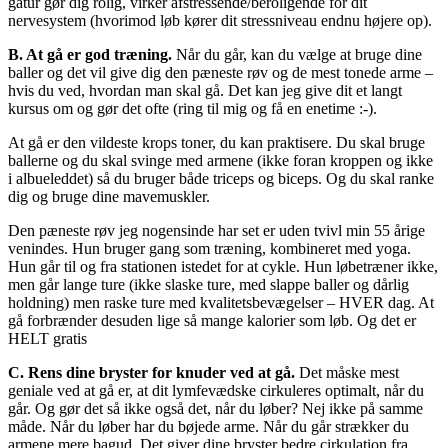
gåtur gør dig rolig, virker afstressende/beroligende for dit
nervesystem (hvorimod løb kører dit stressniveau endnu højere op).
B. At gå er god træning.
Når du går, kan du vælge at bruge dine
baller og det vil give dig den pæneste røv og de mest tonede arme –
hvis du ved, hvordan man skal gå. Det kan jeg give dit et langt
kursus om og gør det ofte (ring til mig og få en enetime :-).
At gå er den vildeste krops toner, du kan praktisere. Du skal bruge
ballerne og du skal svinge med armene (ikke foran kroppen og ikke
i albueleddet) så du bruger både triceps og biceps. Og du skal ranke
dig og bruge dine mavemuskler.
Den pæneste røv jeg nogensinde har set er uden tvivl min 55 årige
venindes. Hun bruger gang som træning, kombineret med yoga.
Hun går til og fra stationen istedet for at cykle. Hun løbetræner ikke,
men går lange ture (ikke slaske ture, med slappe baller og dårlig
holdning) men raske ture med kvalitetsbevægelser – HVER dag. At
gå forbrænder desuden lige så mange kalorier som løb. Og det er
HELT gratis
C. Rens dine bryster for knuder ved at gå.
Det måske mest
geniale ved at gå er, at dit lymfevædske cirkuleres optimalt, når du
går. Og gør det så ikke også det, når du løber? Nej ikke på samme
måde. Når du løber har du bøjede arme. Når du går strækker du
armene mere bagud. Det giver dine bryster bedre cirkulation fra