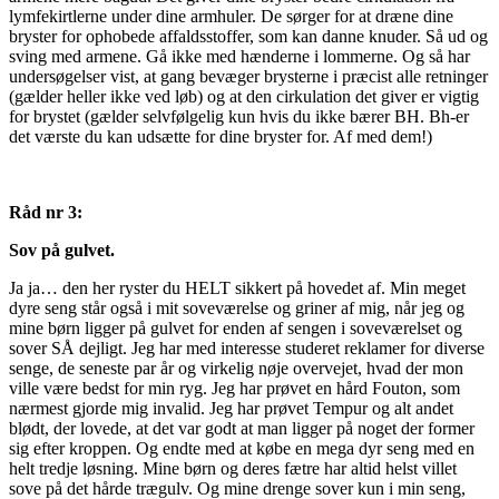
lymfekirtlerne under dine armhuler. De sørger for at dræne dine
bryster for ophobede affaldsstoffer, som kan danne knuder. Så ud og
sving med armene. Gå ikke med hænderne i lommerne. Og så har
undersøgelser vist, at gang bevæger brysterne i præcist alle retninger
(gælder heller ikke ved løb) og at den cirkulation det giver er vigtig
for brystet (gælder selvfølgelig kun hvis du ikke bærer BH. Bh-er
det værste du kan udsætte for dine bryster for. Af med dem!)
Råd nr 3:
Sov på gulvet.
Ja ja… den her ryster du HELT sikkert på hovedet af. Min meget
dyre seng står også i mit soveværelse og griner af mig, når jeg og
mine børn ligger på gulvet for enden af sengen i soveværelset og
sover SÅ dejligt. Jeg har med interesse studeret reklamer for diverse
senge, de seneste par år og virkelig nøje overvejet, hvad der mon
ville være bedst for min ryg. Jeg har prøvet en hård Fouton, som
nærmest gjorde mig invalid. Jeg har prøvet Tempur og alt andet
blødt, der lovede, at det var godt at man ligger på noget der former
sig efter kroppen. Og endte med at købe en mega dyr seng med en
helt tredje løsning. Mine børn og deres fætre har altid helst villet
sove på det hårde trægulv. Og mine drenge sover kun i min seng,