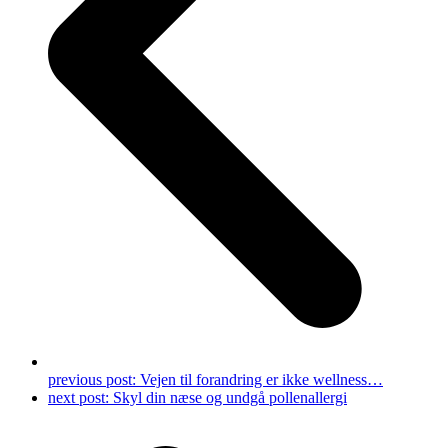
previous post:
Vejen til forandring er ikke wellness…
next post:
Skyl din næse og undgå pollenallergi