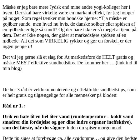
Måske er jeg bare mere Jydsk end mine andre yogi-kolleger her i
byen. Der skal bare virkelig være en markant effekt, før jeg hopper
på noget. Som regel tænker min bondske hjerne: “Tja måske er
gojibær sunde, men hvad nu hvis, de danske solbær eller spidsen af
en rødbede er lige så sundt? Og der bare ikke er så meget at tjene på
dem. Der er ikke nogen, der gider at markedsføre spidsen af en
rødbede. Alt det som VIRKELIG rykker og gør en forskel, er der
ingen penge i!!
Det vil jeg gerne slå et slag for. At markedsføre de HELT gratis og
måske MEST effektive sundhedstips. De kommer her…. (link ind til
min blog)
De her 3 råd er veldokumenterede og effektfulde sundhedstips, som
er helt gratis og tilgængelige for alle mennesker på kloden:
Råd nr 1. :
Drik en halv til en hel liter vand (rumtemperatur – koldt vand
smadrer din fordøjelse og gør dine indre organer ineffektive),
som det første, når du vågner.
inden du spiser morgenmad.
Dette tip siges at forebygge ca. alle sygdomme… og give den bedste