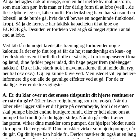
At gå betragtes nok af mange, som en lidt ineffektiv motionsform,
som man kun gør, hvis man er i for dårlig form til at løbe (well…de
fleste løbere jeg ser, løbe rundt i Frederiksberg have har så usund en
løbestil, at de burde gå, hvis de vil bevare en nogenlunde funktionel
krop). Så ja de færreste har faktisk kapaciteten til at løbe og
BURDE gå. Desuden er fordelen ved at gå så meget større i antal
end at løbe.
Ved løb får du noget kredsløbs træning og forbrænder nogle
kalorier. Ja det er jo fint (og så får du højst sandsynligt en knæ- og
lændeskade oven i fordi din hofte er så stiv, at du kompenserer i knæ
og lænd, dine fødder peger udad, din hage peger frem (ødelægger
nakken). Du er ikke stærk nok i mavemusklerne til at holde din ryg
neutral osv osv.). Og jeg kunne blive ved. Men istedet vil jeg hellere
informere dig om alle de gavnlige effekter ved at gå. For de er
utallige. Her er de tre vigtigste:
A. Er du klar over at det eneste tidspunkt dit hjerte restituerer
er når du går?
(Eller laver rolig træning som fx. yoga). Når du
løber eller ligger stille er dit hjerte på overarbejde, fordi det enten
skal pumpe blodet endnu hurtigere rundt, eller er helt alene om at
pumpe blod rundt (når du ligger stille). Når du går eller træner
langsomt, virker dine muskler som pumper, der hjælper blodet rundt
i kroppen. Det er genialt! Dine muskler virker som hjertepumpe, når
du går. Og dit hjerte kan holde fri. Derfor mærker du også at en lang