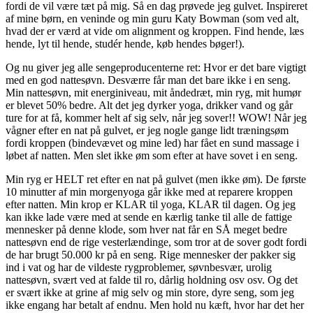
fordi de vil være tæt på mig. Så en dag prøvede jeg gulvet. Inspireret
af mine børn, en veninde og min guru Katy Bowman (som ved alt,
hvad der er værd at vide om alignment og kroppen. Find hende, læs
hende, lyt til hende, studér hende, køb hendes bøger!).
Og nu giver jeg alle sengeproducenterne ret: Hvor er det bare vigtigt
med en god nattesøvn. Desværre får man det bare ikke i en seng.
Min nattesøvn, mit energiniveau, mit åndedræt, min ryg, mit humør
er blevet 50% bedre. Alt det jeg dyrker yoga, drikker vand og går
ture for at få, kommer helt af sig selv, når jeg sover!! WOW! Når jeg
vågner efter en nat på gulvet, er jeg nogle gange lidt træningsøm
fordi kroppen (bindevævet og mine led) har fået en sund massage i
løbet af natten. Men slet ikke øm som efter at have sovet i en seng.
Min ryg er HELT ret efter en nat på gulvet (men ikke øm). De første
10 minutter af min morgenyoga går ikke med at reparere kroppen
efter natten. Min krop er KLAR til yoga, KLAR til dagen. Og jeg
kan ikke lade være med at sende en kærlig tanke til alle de fattige
mennesker på denne klode, som hver nat får en SÅ meget bedre
nattesøvn end de rige vesterlændinge, som tror at de sover godt fordi
de har brugt 50.000 kr på en seng. Rige mennesker der pakker sig
ind i vat og har de vildeste rygproblemer, søvnbesvær, urolig
nattesøvn, svært ved at falde til ro, dårlig holdning osv osv. Og det
er svært ikke at grine af mig selv og min store, dyre seng, som jeg
ikke engang har betalt af endnu. Men hold nu kæft, hvor har det her