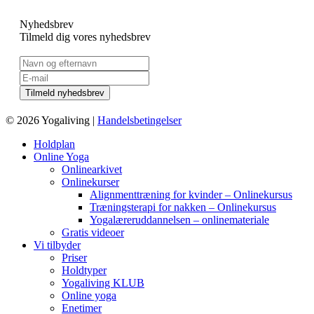
Nyhedsbrev
Tilmeld dig vores nyhedsbrev
© 2026 Yogaliving |
Handelsbetingelser
Holdplan
Online Yoga
Onlinearkivet
Onlinekurser
Alignmenttræning for kvinder – Onlinekursus
Træningsterapi for nakken – Onlinekursus
Yogalæreruddannelsen – onlinemateriale
Gratis videoer
Vi tilbyder
Priser
Holdtyper
Yogaliving KLUB
Online yoga
Enetimer