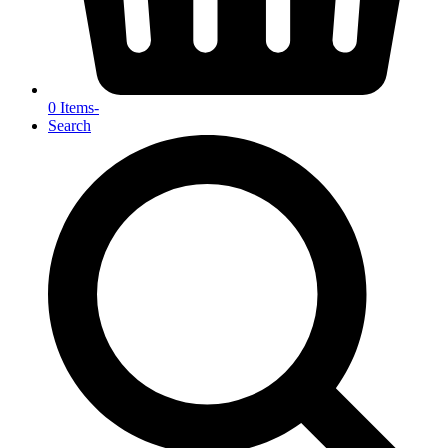
0 Items
-
Search