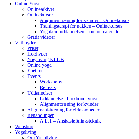
Online Yoga
Onlinearkivet
Onlinekurser
Alignmenttræning for kvinder – Onlinekursus
Træningsterapi for nakken – Onlinekursus
Yogalæreruddannelsen – onlinemateriale
Gratis videoer
Vi tilbyder
Priser
Holdtyper
Yogaliving KLUB
Online yoga
Enetimer
Events
Workshops
Retreats
Uddannelser
Uddannelse i funktionel yoga
Alignmenttræning for kvinder
Alignment-træning for virksomheder
Behandlinger
A.L.T – Ansigtsløftningsteknik
Webshop
Yogaliving
Om Yogaliving