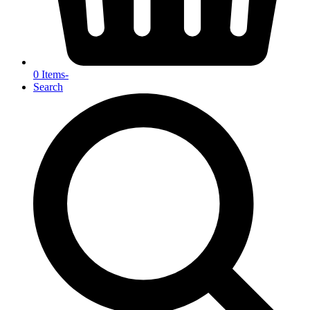
0 Items
-
Search