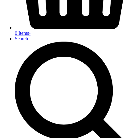
0 Items
-
Search