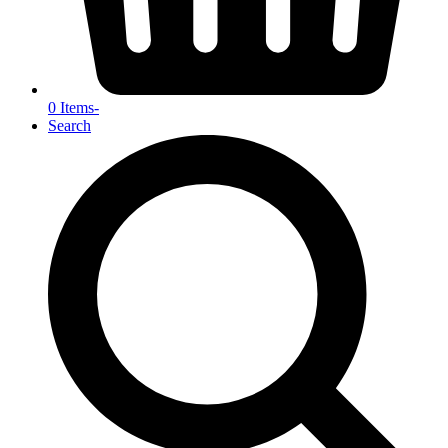
0 Items
-
Search