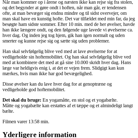
Når man kommer op i årene og næsten ikke kan rejse sig fra stolen,
og det begynder at gøre ondt i hoften, når man går, er tendensen
ofte, at man bevæger sig endnu mindre og til sidst overvejer, om
man skal have en kunstig hofte. Det var tilfældet med min far, da jeg
besøgte ham sidste sommer. Efter 10 min. med de her øvelser, havde
han ikke længere ondt, og den følgende uge lavede vi øvelserne ca.
hver dag. Og inden jeg tog hjem, gik han igen normalt og uden
smerter og kunne rejse sig og sætte sig uden problemer.
Han skal selvfølgelig blive ved med at lave øvelserne for at
vedligeholde sin hoftemobilitet. Og han skal selvfølgelig blive ved
med at kombinere det med at gå sine 10.000 skridt hver dag. Hans
læge var heldigvis enig i, at det er vejen frem. Slidgigt kan kun
mærkes, hvis man ikke har god bevægelighed.
Disse øvelser kan du lave hver dag for at genoptræne og
vedligeholde god hoftemobilitet.
Det skal du bruge:
En yogamåtte, en stol og et yogabælte.
Måtte og yogabælte kan erstattes af et tæppe og et almindeligt langt
bælte.
Filmen varer 13:58 min.
Yderligere information