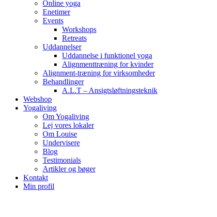
Online yoga
Enetimer
Events
Workshops
Retreats
Uddannelser
Uddannelse i funktionel yoga
Alignmenttræning for kvinder
Alignment-træning for virksomheder
Behandlinger
A.L.T – Ansigtsløftningsteknik
Webshop
Yogaliving
Om Yogaliving
Lej vores lokaler
Om Louise
Undervisere
Blog
Testimonials
Artikler og bøger
Kontakt
Min profil