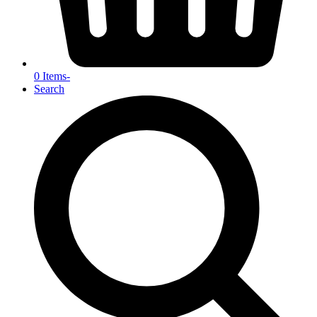
0 Items
-
Search