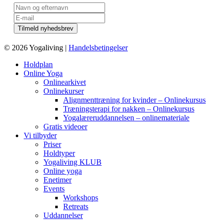
© 2026 Yogaliving |
Handelsbetingelser
Holdplan
Online Yoga
Onlinearkivet
Onlinekurser
Alignmenttræning for kvinder – Onlinekursus
Træningsterapi for nakken – Onlinekursus
Yogalæreruddannelsen – onlinemateriale
Gratis videoer
Vi tilbyder
Priser
Holdtyper
Yogaliving KLUB
Online yoga
Enetimer
Events
Workshops
Retreats
Uddannelser