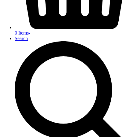
0 Items
-
Search