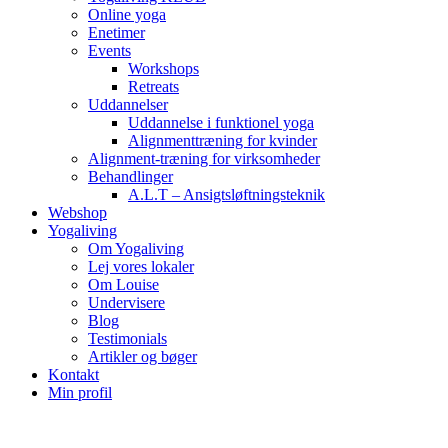
Online yoga
Enetimer
Events
Workshops
Retreats
Uddannelser
Uddannelse i funktionel yoga
Alignmenttræning for kvinder
Alignment-træning for virksomheder
Behandlinger
A.L.T – Ansigtsløftningsteknik
Webshop
Yogaliving
Om Yogaliving
Lej vores lokaler
Om Louise
Undervisere
Blog
Testimonials
Artikler og bøger
Kontakt
Min profil