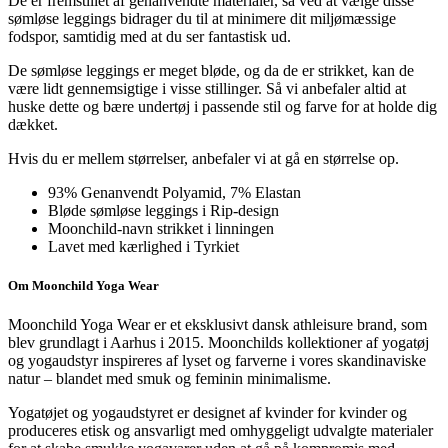
De er fremstillet af genanvendte materialer, så ved at vælge disse
sømløse leggings bidrager du til at minimere dit miljømæssige
fodspor, samtidig med at du ser fantastisk ud.
De sømløse leggings er meget bløde, og da de er strikket, kan de
være lidt gennemsigtige i visse stillinger. Så vi anbefaler altid at
huske dette og bære undertøj i passende stil og farve for at holde dig
dækket.
Hvis du er mellem størrelser, anbefaler vi at gå en størrelse op.
93% Genanvendt Polyamid, 7% Elastan
Bløde sømløse leggings i Rip-design
Moonchild-navn strikket i linningen
Lavet med kærlighed i Tyrkiet
Om Moonchild Yoga Wear
Moonchild Yoga Wear er et eksklusivt dansk athleisure brand, som
blev grundlagt i Aarhus i 2015. Moonchilds kollektioner af yogatøj
og yogaudstyr inspireres af lyset og farverne i vores skandinaviske
natur – blandet med smuk og feminin minimalisme.
Yogatøjet og yogaudstyret er designet af kvinder for kvinder og
produceres etisk og ansvarligt med omhyggeligt udvalgte materialer