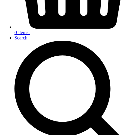
0 Items
-
Search