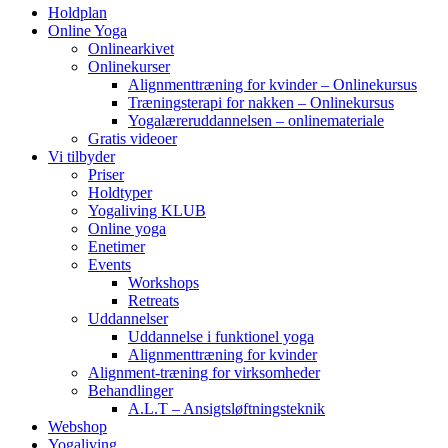
Holdplan
Online Yoga
Onlinearkivet
Onlinekurser
Alignmenttræning for kvinder – Onlinekursus
Træningsterapi for nakken – Onlinekursus
Yogalæreruddannelsen – onlinemateriale
Gratis videoer
Vi tilbyder
Priser
Holdtyper
Yogaliving KLUB
Online yoga
Enetimer
Events
Workshops
Retreats
Uddannelser
Uddannelse i funktionel yoga
Alignmenttræning for kvinder
Alignment-træning for virksomheder
Behandlinger
A.L.T – Ansigtsløftningsteknik
Webshop
Yogaliving