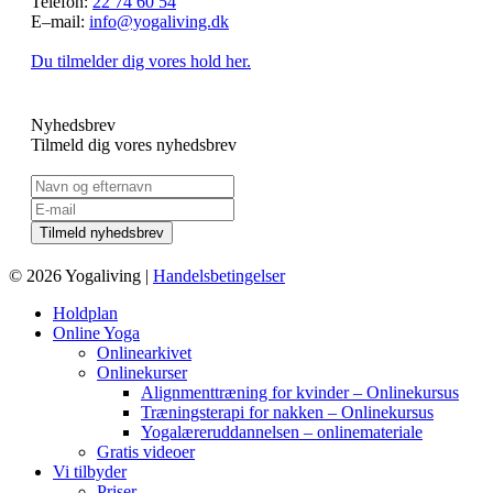
Telefon:
22 74 60 54
E–mail:
info@yogaliving.dk
Du tilmelder dig vores hold her.
Nyhedsbrev
Tilmeld dig vores nyhedsbrev
© 2026 Yogaliving |
Handelsbetingelser
Holdplan
Online Yoga
Onlinearkivet
Onlinekurser
Alignmenttræning for kvinder – Onlinekursus
Træningsterapi for nakken – Onlinekursus
Yogalæreruddannelsen – onlinemateriale
Gratis videoer
Vi tilbyder
Priser