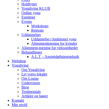
Holdtyper
Yogaliving KLUB
Online yoga
Enetimer
Events
Workshops
Retreats
Uddannelser
Uddannelse i funktionel yoga
Alignmenttræning for kvinder
Alignment-træning for virksomheder
Behandlinger
A.L.T – Ansigtsløftningsteknik
Webshop
Yogaliving
Om Yogaliving
Lej vores lokaler
Om Louise
Undervisere
Blog
Testimonials
Artikler og bøger
Kontakt
Min profil