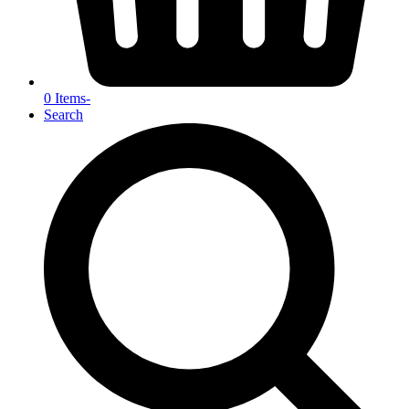
0 Items
-
Search