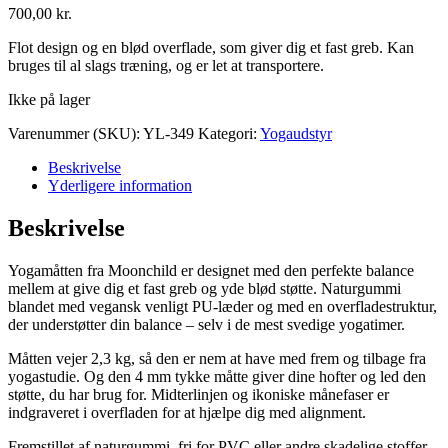
700,00
kr.
Flot design og en blød overflade, som giver dig et fast greb. Kan
bruges til al slags træning, og er let at transportere.
Ikke på lager
Varenummer (SKU):
YL-349
Kategori:
Yogaudstyr
Beskrivelse
Yderligere information
Beskrivelse
Yogamåtten fra Moonchild er designet med den perfekte balance
mellem at give dig et fast greb og yde blød støtte. Naturgummi
blandet med vegansk venligt PU-læder og med en overfladestruktur,
der understøtter din balance – selv i de mest svedige yogatimer.
Måtten vejer 2,3 kg, så den er nem at have med frem og tilbage fra
yogastudie. Og den 4 mm tykke måtte giver dine hofter og led den
støtte, du har brug for. Midterlinjen og ikoniske månefaser er
indgraveret i overfladen for at hjælpe dig med alignment.
Fremstillet af naturgummi, fri for PVC eller andre skadelige stoffer.