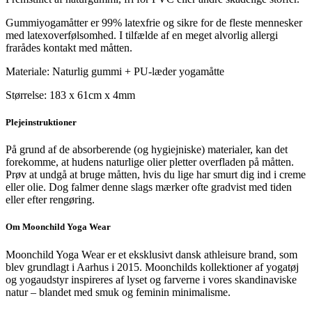
Gummiyogamåtter er 99% latexfrie og sikre for de fleste mennesker
med latexoverfølsomhed. I tilfælde af en meget alvorlig allergi
frarådes kontakt med måtten.
Materiale: Naturlig gummi + PU-læder yogamåtte
Størrelse: 183 x 61cm x 4mm
Plejeinstruktioner
På grund af de absorberende (og hygiejniske) materialer, kan det
forekomme, at hudens naturlige olier pletter overfladen på måtten.
Prøv at undgå at bruge måtten, hvis du lige har smurt dig ind i creme
eller olie. Dog falmer denne slags mærker ofte gradvist med tiden
eller efter rengøring.
Om Moonchild Yoga Wear
Moonchild Yoga Wear er et eksklusivt dansk athleisure brand, som
blev grundlagt i Aarhus i 2015. Moonchilds kollektioner af yogatøj
og yogaudstyr inspireres af lyset og farverne i vores skandinaviske
natur – blandet med smuk og feminin minimalisme.