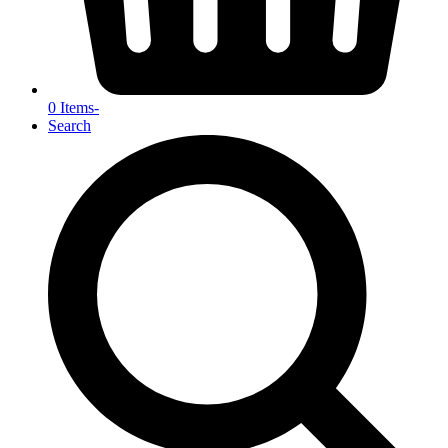
0 Items
-
Search