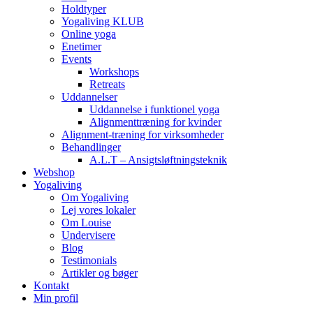
Holdtyper
Yogaliving KLUB
Online yoga
Enetimer
Events
Workshops
Retreats
Uddannelser
Uddannelse i funktionel yoga
Alignmenttræning for kvinder
Alignment-træning for virksomheder
Behandlinger
A.L.T – Ansigtsløftningsteknik
Webshop
Yogaliving
Om Yogaliving
Lej vores lokaler
Om Louise
Undervisere
Blog
Testimonials
Artikler og bøger
Kontakt
Min profil