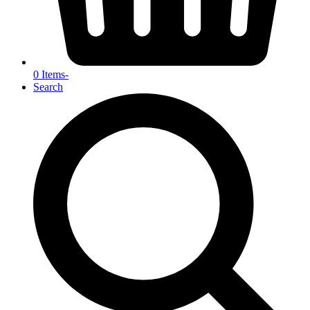
0 Items
-
Search