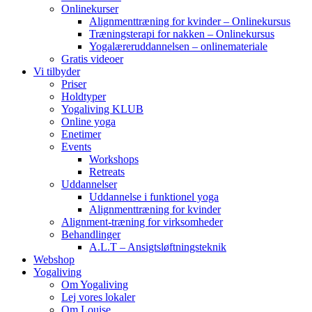
Onlinekurser
Alignmenttræning for kvinder – Onlinekursus
Træningsterapi for nakken – Onlinekursus
Yogalæreruddannelsen – onlinemateriale
Gratis videoer
Vi tilbyder
Priser
Holdtyper
Yogaliving KLUB
Online yoga
Enetimer
Events
Workshops
Retreats
Uddannelser
Uddannelse i funktionel yoga
Alignmenttræning for kvinder
Alignment-træning for virksomheder
Behandlinger
A.L.T – Ansigtsløftningsteknik
Webshop
Yogaliving
Om Yogaliving
Lej vores lokaler
Om Louise