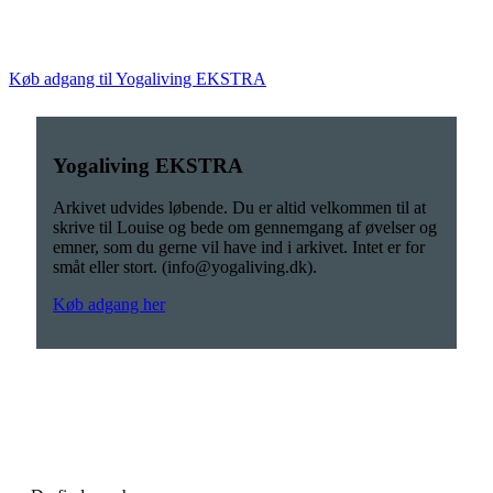
Køb adgang til Yogaliving EKSTRA
Yogaliving EKSTRA
Arkivet udvides løbende. Du er altid velkommen til at
skrive til Louise og bede om gennemgang af øvelser og
emner, som du gerne vil have ind i arkivet. Intet er for
småt eller stort. (info@yogaliving.dk).
Køb adgang her