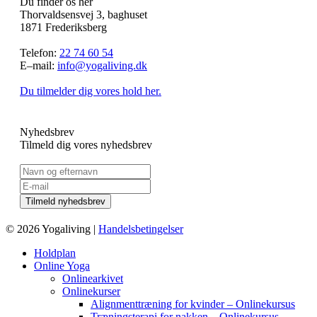
Du finder os her
Thorvaldsensvej 3, baghuset
1871 Frederiksberg
Telefon:
22 74 60 54
E–mail:
info@yogaliving.dk
Du tilmelder dig vores hold her.
Nyhedsbrev
Tilmeld dig vores nyhedsbrev
© 2026 Yogaliving |
Handelsbetingelser
Holdplan
Online Yoga
Onlinearkivet
Onlinekurser
Alignmenttræning for kvinder – Onlinekursus
Træningsterapi for nakken – Onlinekursus