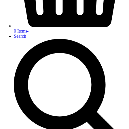
0 Items
-
Search