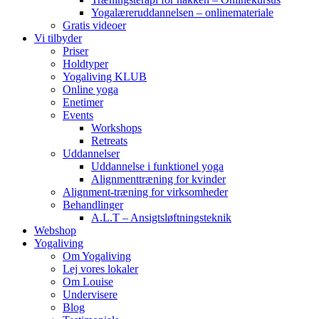
Yogalæreruddannelsen – onlinemateriale
Gratis videoer
Vi tilbyder
Priser
Holdtyper
Yogaliving KLUB
Online yoga
Enetimer
Events
Workshops
Retreats
Uddannelser
Uddannelse i funktionel yoga
Alignmenttræning for kvinder
Alignment-træning for virksomheder
Behandlinger
A.L.T – Ansigtsløftningsteknik
Webshop
Yogaliving
Om Yogaliving
Lej vores lokaler
Om Louise
Undervisere
Blog