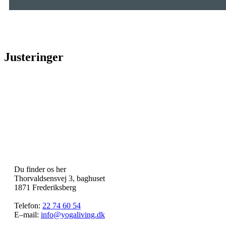
Justeringer
Du finder os her
Thorvaldsensvej 3, baghuset
1871 Frederiksberg
Telefon:
22 74 60 54
E–mail:
info@yogaliving.dk