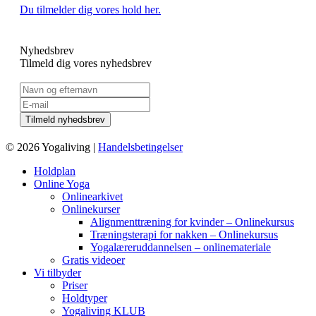
Du tilmelder dig vores hold her.
Nyhedsbrev
Tilmeld dig vores nyhedsbrev
© 2026 Yogaliving |
Handelsbetingelser
Holdplan
Online Yoga
Onlinearkivet
Onlinekurser
Alignmenttræning for kvinder – Onlinekursus
Træningsterapi for nakken – Onlinekursus
Yogalæreruddannelsen – onlinemateriale
Gratis videoer
Vi tilbyder
Priser
Holdtyper
Yogaliving KLUB