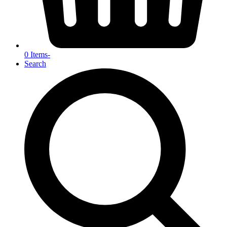
0 Items
-
Search