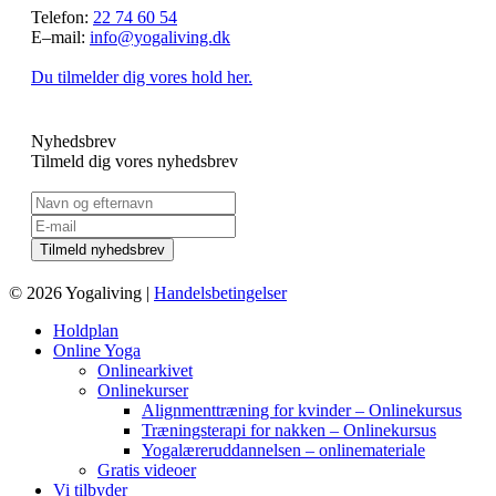
Telefon:
22 74 60 54
E–mail:
info@yogaliving.dk
Du tilmelder dig vores hold her.
Nyhedsbrev
Tilmeld dig vores nyhedsbrev
© 2026 Yogaliving |
Handelsbetingelser
Holdplan
Online Yoga
Onlinearkivet
Onlinekurser
Alignmenttræning for kvinder – Onlinekursus
Træningsterapi for nakken – Onlinekursus
Yogalæreruddannelsen – onlinemateriale
Gratis videoer
Vi tilbyder