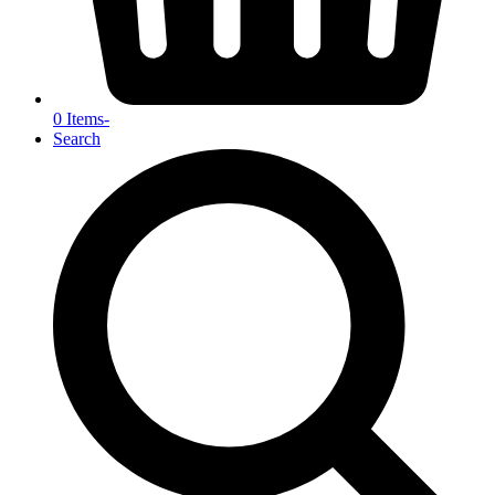
0 Items
-
Search