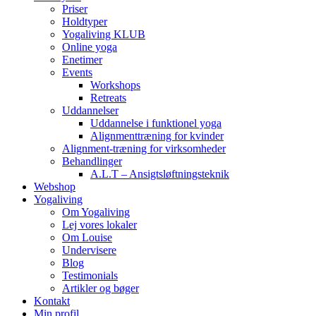
Priser
Holdtyper
Yogaliving KLUB
Online yoga
Enetimer
Events
Workshops
Retreats
Uddannelser
Uddannelse i funktionel yoga
Alignmenttræning for kvinder
Alignment-træning for virksomheder
Behandlinger
A.L.T – Ansigtsløftningsteknik
Webshop
Yogaliving
Om Yogaliving
Lej vores lokaler
Om Louise
Undervisere
Blog
Testimonials
Artikler og bøger
Kontakt
Min profil