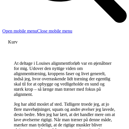
Open mobile menu
Close mobile menu
Kurv
At deltage i Louises alignmentforløb var en øjenåbner
for mig. Udover den nyttige viden om
alignmenttræning, kroppens faser og livet generelt,
indså jeg, hvor overraskende lidt træning der egentlig
skal til for at opbygge og vedligeholde en sund og
stærk krop – så længe man træner med fokus på
alignment.
Jeg har altid moslet af sted. Tidligere troede jeg, at jo
flere mavebøjninger, squats og andre øvelser jeg lavede,
desto bedre. Men jeg har lært, at det handler mere om at
lave øvelserne rigtigt. Når man træner på denne måde,
mærker man tydeligt, at de rigtige muskler bliver