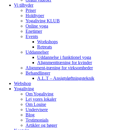
Vi tilbyder
Priser
Holdtyper
Yogaliving KLUB
Online yoga
Enetimer
Events
Workshops
Retreats
Uddannelser
Uddannelse i funktionel yoga
Alignmenttræning for kvinder
Alignment-træning for virksomheder
Behandlinger
A.L.T – Ansigtsløftningsteknik
Webshop
Yogaliving
Om Yogaliving
Lej vores lokaler
Om Louise
Undervisere
Blog
Testimonials
Artikler og bøger