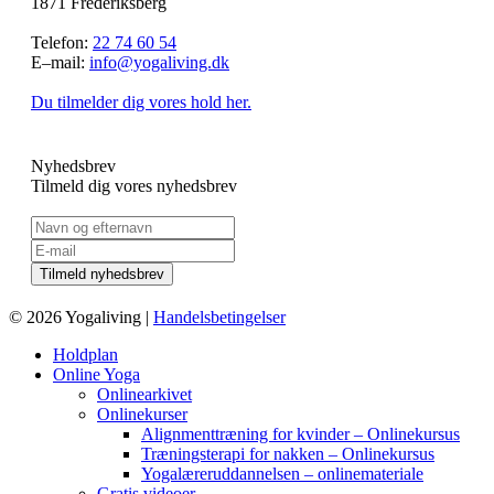
1871 Frederiksberg
Telefon:
22 74 60 54
E–mail:
info@yogaliving.dk
Du tilmelder dig vores hold her.
Nyhedsbrev
Tilmeld dig vores nyhedsbrev
© 2026 Yogaliving |
Handelsbetingelser
Holdplan
Online Yoga
Onlinearkivet
Onlinekurser
Alignmenttræning for kvinder – Onlinekursus
Træningsterapi for nakken – Onlinekursus
Yogalæreruddannelsen – onlinemateriale
Gratis videoer