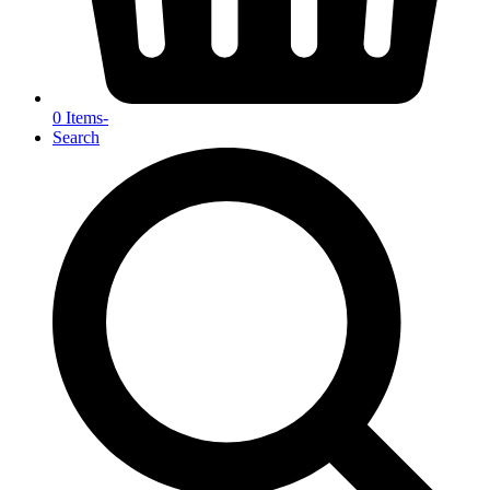
0 Items
-
Search