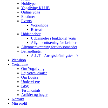
Holdtyper
Yogaliving KLUB
Online yoga
Enetimer
Events
Workshops
Retreats
Uddannelser
Uddannelse i funktionel yoga
Alignmenttræning for kvinder
Alignment-træning for virksomheder
Behandlinger
A.L.T – Ansigtsløftningsteknik
Webshop
Yogaliving
Om Yogaliving
Lej vores lokaler
Om Louise
Undervisere
Blog
Testimonials
Artikler og bøger
Kontakt
Min profil