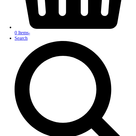
0 Items
-
Search