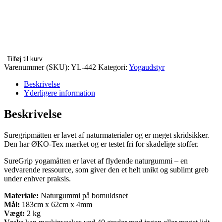
Tilføj til kurv
Varenummer (SKU):
YL-442
Kategori:
Yogaudstyr
Beskrivelse
Yderligere information
Beskrivelse
Suregripmåtten er lavet af naturmaterialer og er meget skridsikker.
Den har ØKO-Tex mærket og er testet fri for skadelige stoffer.
SureGrip yogamåtten er lavet af flydende naturgummi – en
vedvarende ressource, som giver den et helt unikt og sublimt greb
under enhver praksis.
Materiale:
Naturgummi på bomuldsnet
Mål:
183cm x 62cm x 4mm
Vægt:
2 kg