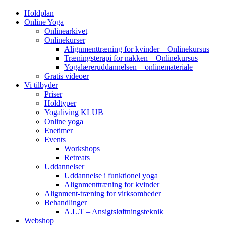
Holdplan
Online Yoga
Onlinearkivet
Onlinekurser
Alignmenttræning for kvinder – Onlinekursus
Træningsterapi for nakken – Onlinekursus
Yogalæreruddannelsen – onlinemateriale
Gratis videoer
Vi tilbyder
Priser
Holdtyper
Yogaliving KLUB
Online yoga
Enetimer
Events
Workshops
Retreats
Uddannelser
Uddannelse i funktionel yoga
Alignmenttræning for kvinder
Alignment-træning for virksomheder
Behandlinger
A.L.T – Ansigtsløftningsteknik
Webshop