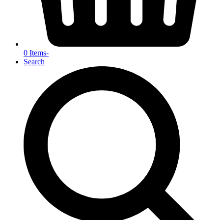
0 Items
-
Search