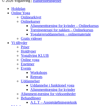
© 2026 Yogaliving |
Handelsbetingelser
Holdplan
Online Yoga
Onlinearkivet
Onlinekurser
Alignmenttræning for kvinder – Onlinekursus
Træningsterapi for nakken – Onlinekursus
Yogalæreruddannelsen – onlinemateriale
Gratis videoer
Vi tilbyder
Priser
Holdtyper
Yogaliving KLUB
Online yoga
Enetimer
Events
Workshops
Retreats
Uddannelser
Uddannelse i funktionel yoga
Alignmenttræning for kvinder
Alignment-træning for virksomheder
Behandlinger
A.L.T – Ansigtsløftningsteknik