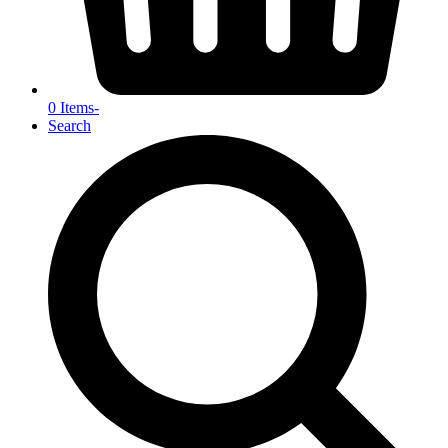
0 Items
-
Search