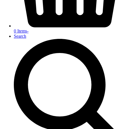
0 Items
-
Search