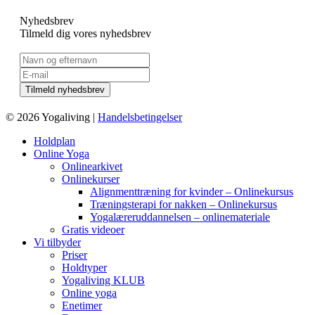
Nyhedsbrev
Tilmeld dig vores nyhedsbrev
© 2026 Yogaliving |
Handelsbetingelser
Holdplan
Online Yoga
Onlinearkivet
Onlinekurser
Alignmenttræning for kvinder – Onlinekursus
Træningsterapi for nakken – Onlinekursus
Yogalæreruddannelsen – onlinemateriale
Gratis videoer
Vi tilbyder
Priser
Holdtyper
Yogaliving KLUB
Online yoga
Enetimer