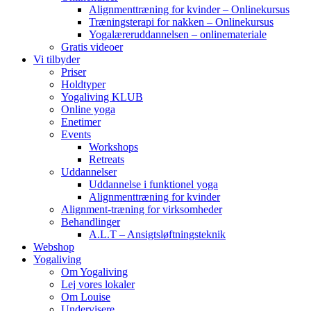
Alignmenttræning for kvinder – Onlinekursus
Træningsterapi for nakken – Onlinekursus
Yogalæreruddannelsen – onlinemateriale
Gratis videoer
Vi tilbyder
Priser
Holdtyper
Yogaliving KLUB
Online yoga
Enetimer
Events
Workshops
Retreats
Uddannelser
Uddannelse i funktionel yoga
Alignmenttræning for kvinder
Alignment-træning for virksomheder
Behandlinger
A.L.T – Ansigtsløftningsteknik
Webshop
Yogaliving
Om Yogaliving
Lej vores lokaler
Om Louise
Undervisere