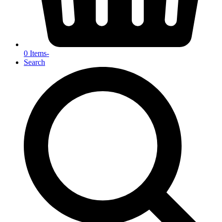
0 Items
-
Search