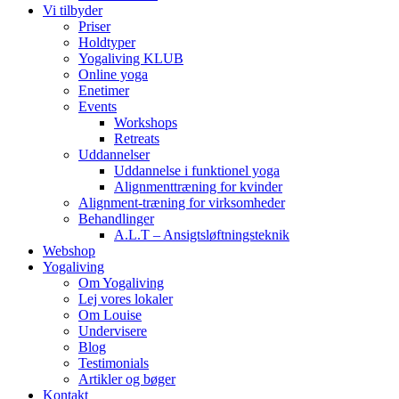
Vi tilbyder
Priser
Holdtyper
Yogaliving KLUB
Online yoga
Enetimer
Events
Workshops
Retreats
Uddannelser
Uddannelse i funktionel yoga
Alignmenttræning for kvinder
Alignment-træning for virksomheder
Behandlinger
A.L.T – Ansigtsløftningsteknik
Webshop
Yogaliving
Om Yogaliving
Lej vores lokaler
Om Louise
Undervisere
Blog
Testimonials
Artikler og bøger
Kontakt