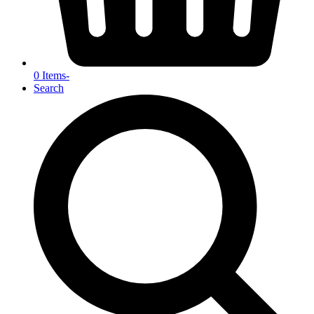
0 Items
-
Search