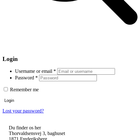
Open
Close
mobile
mobile
Kurv
menu
menu
Login
Username or email
*
Password
*
Remember me
Login
Lost your password?
Du finder os her
Thorvaldsensvej 3, baghuset
1871 Frederiksberg