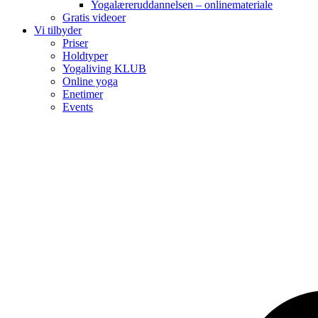
Yogalæreruddannelsen – onlinemateriale
Gratis videoer
Vi tilbyder
Priser
Holdtyper
Yogaliving KLUB
Online yoga
Enetimer
Events