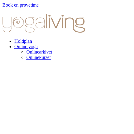
Book en prøvetime
Holdplan
Online yoga
Onlinearkivet
Onlinekurser