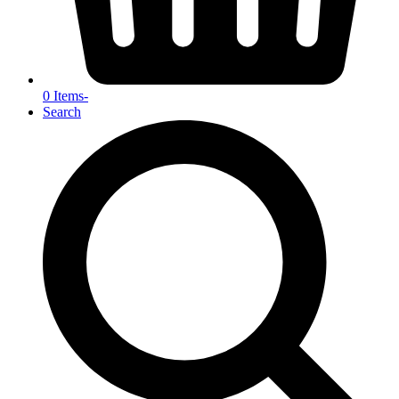
0 Items
-
Search