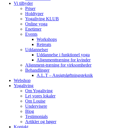
Vi tilbyder
Priser
Holdtyper
Yogaliving KLUB
Online yoga
Enetimer
Events
Workshops
Retreats
Uddannelser
Uddannelse i funktionel yoga
Alignmenttræning for kvinder
Alignment-træning for virksomheder
Behandlinger
A.L.T – Ansigtsløftningsteknik
Webshop
Yogaliving
Om Yogaliving
Lej vores lokaler
Om Louise
Undervisere
Blog
Testimonials
Artikler og bøger
Kontakt