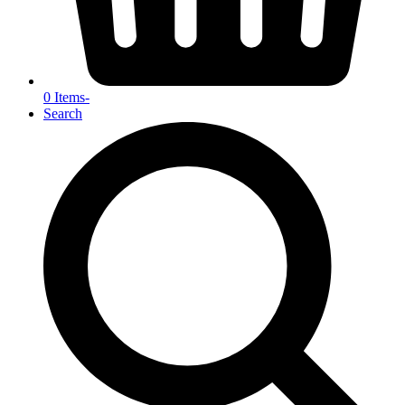
0 Items
-
Search