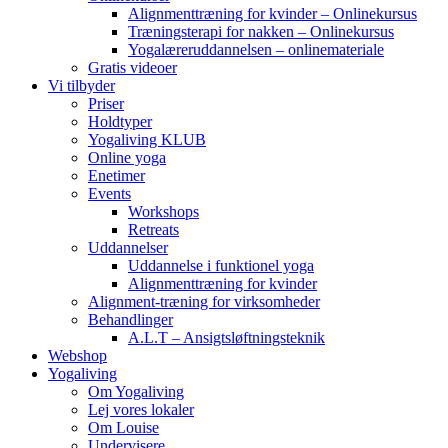
Alignmenttræning for kvinder – Onlinekursus
Træningsterapi for nakken – Onlinekursus
Yogalæreruddannelsen – onlinemateriale
Gratis videoer
Vi tilbyder
Priser
Holdtyper
Yogaliving KLUB
Online yoga
Enetimer
Events
Workshops
Retreats
Uddannelser
Uddannelse i funktionel yoga
Alignmenttræning for kvinder
Alignment-træning for virksomheder
Behandlinger
A.L.T – Ansigtsløftningsteknik
Webshop
Yogaliving
Om Yogaliving
Lej vores lokaler
Om Louise
Undervisere